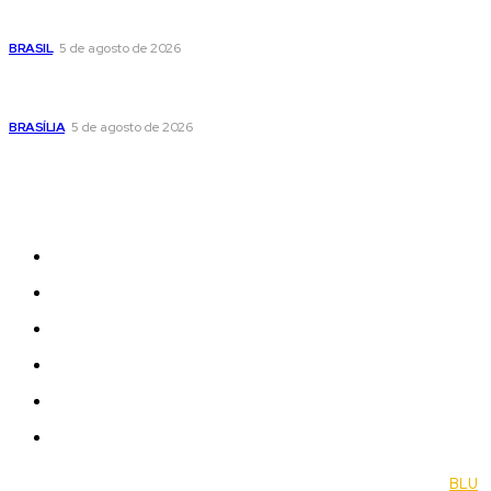
Banco Central reduz Selic para 14% ao ano e adota postura
cautelosa diante do cenário econômico
BRASIL
5 de agosto de 2026
Praça do Relógio, em Taguatinga, receberá unidade móvel
de doação de sangue nesta quinta-feira
BRASÍLIA
5 de agosto de 2026
Sitemap
News
Women
Celebrity
Travel
Food
Music
© 2022 Jornal Brasília Notícias Todos os direitos reservados- by
BLU