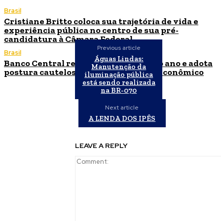
Brasil
Cristiane Britto coloca sua trajetória de vida e
experiência pública no centro de sua pré-
candidatura à Câmara Federal
Previous article
Brasil
Águas Lindas:
Banco Central reduz Selic para 14% ao ano e adota
Manutenção da
postura cautelosa diante do cenário econômico
iluminação pública
está sendo realizada
na BR-070
Next article
A LENDA DOS IPÊS
LEAVE A REPLY