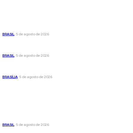
Últimas postagens
Cristiane Britto coloca sua trajetória de vida e experiência
pública no centro de sua pré-candidatura à Câmara Federal
BRASIL
5 de agosto de 2026
Banco Central reduz Selic para 14% ao ano e adota postura
cautelosa diante do cenário econômico
BRASIL
5 de agosto de 2026
Praça do Relógio, em Taguatinga, receberá unidade móvel
de doação de sangue nesta quinta-feira
BRASÍLIA
5 de agosto de 2026
Popular
Cristiane Britto coloca sua trajetória de vida e experiência
pública no centro de sua pré-candidatura à Câmara Federal
BRASIL
5 de agosto de 2026