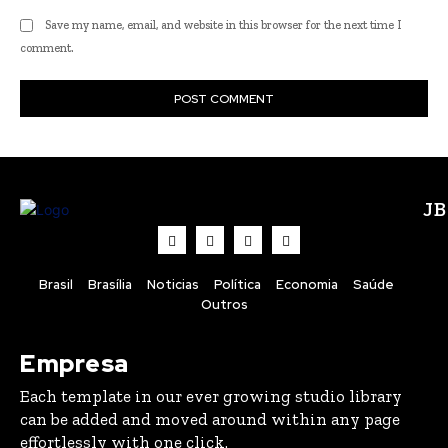
Save my name, email, and website in this browser for the next time I
comment.
J
Brasil
Brasília
Noticias
Política
Economia
Saúde
Outros
Empresa
Each template in our ever growing studio library
can be added and moved around within any page
effortlessly with one click.