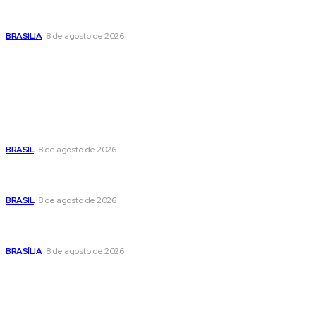
Confira a programação cultural e turística do DF para este
fim de semana
BRASÍLIA
8 de agosto de 2026
Popular
Moraes nega pedido de Bolsonaro pra passar Dia dos Pais
com os filhos
BRASIL
8 de agosto de 2026
Fornecer o CPF da pessoa desaparecida pode ajudar na
busca
BRASIL
8 de agosto de 2026
Confira a programação cultural e turística do DF para este
fim de semana
BRASÍLIA
8 de agosto de 2026
Sitemap