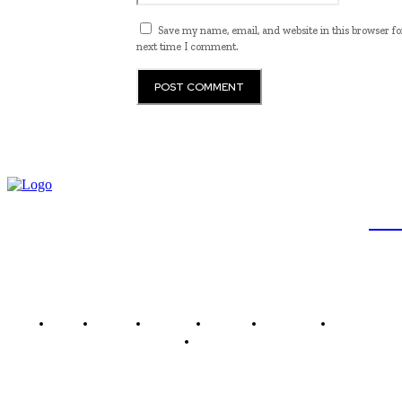
Save my name, email, and website in this browser fo
next time I comment.
JB
Brasil
Brasília
Noticias
Política
Economia
Saúde
Outros