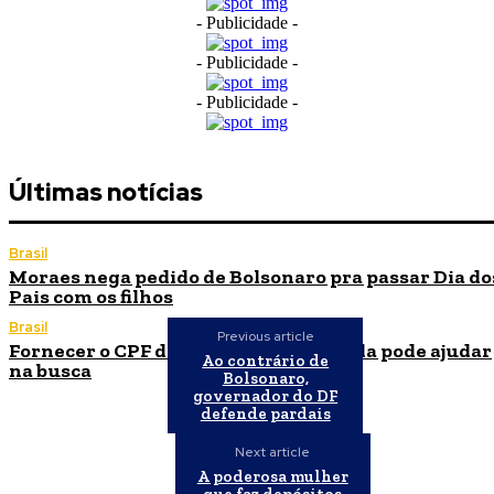
- Publicidade -
- Publicidade -
- Publicidade -
Últimas notícias
Brasil
Moraes nega pedido de Bolsonaro pra passar Dia do
Pais com os filhos
Brasil
Previous article
Fornecer o CPF da pessoa desaparecida pode ajudar
Ao contrário de
na busca
Bolsonaro,
governador do DF
defende pardais
Next article
A poderosa mulher