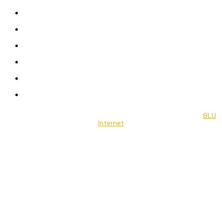
News
Women
Celebrity
Travel
Food
Music
© 2022 Jornal Brasília Notícias Todos os direitos reservados- by
BLU
Internet