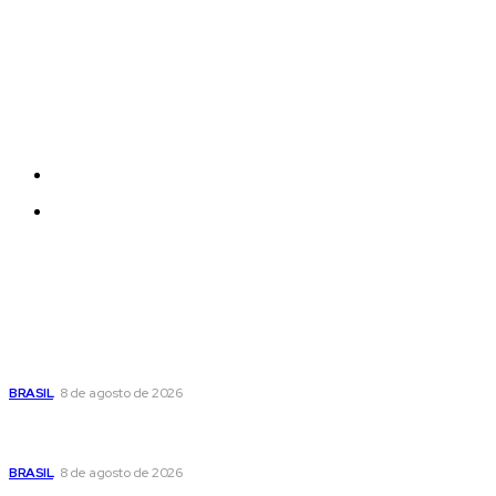
Empresa
Each template in our ever growing studio library can
be added and moved around within any page
effortlessly with one click.
Quem Somos
Contatos
Últimas postagens
Moraes nega pedido de Bolsonaro pra passar Dia dos Pais
com os filhos
BRASIL
8 de agosto de 2026
Fornecer o CPF da pessoa desaparecida pode ajudar na
busca
BRASIL
8 de agosto de 2026