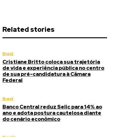
Related stories
Brasil
Cristiane Britto coloca sua trajetória
de vida e experiência pública no centro
de sua pré-candidatura à Câmara
Federal
Brasil
Banco Central reduz Selic para 14% ao
ano e adota postura cautelosa diante
do cenário econômico