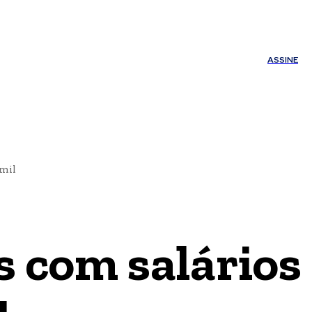
ÚDE
OUTROS
Minha conta
ASSINE
 mil
s com salários