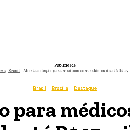
IL
BRASÍLIA
NOTICIAS
POLÍTICA
ECONOMIA
SA
N
- Publicidade -
me
Brasil
Aberta seleção para médicos com salários de até R$ 17
Brasil
Brasília
Destaque
o para médico