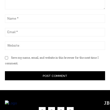
Comment:
Na
Ema
Web
Save my name, email, and website in this browser for the next time I
comment.
J