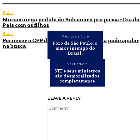
Brasil
Moraes nega pedido de Bolsonaro pra passar Dia do
Pais com os filhos
Brasil
Previous article
Fornecer o CPF da pessoa desaparecida pode ajudar
Foro de São Paulo, o
na busca
maior inimigo do
Brasil.
Next article
STF e seus ministros
são desmoralizados
completamente
LEAVE A REPLY