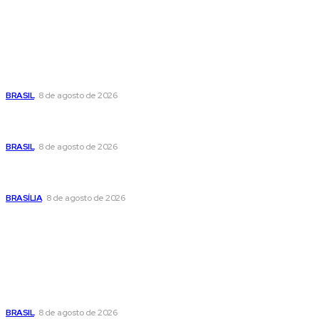
Últimas postagens
Moraes nega pedido de Bolsonaro pra passar Dia dos Pais
com os filhos
BRASIL
8 de agosto de 2026
Fornecer o CPF da pessoa desaparecida pode ajudar na
busca
BRASIL
8 de agosto de 2026
Confira a programação cultural e turística do DF para este
fim de semana
BRASÍLIA
8 de agosto de 2026
Popular
Moraes nega pedido de Bolsonaro pra passar Dia dos Pais
com os filhos
BRASIL
8 de agosto de 2026