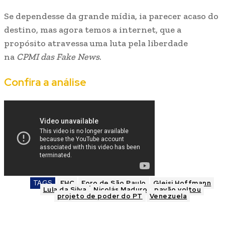
Se dependesse da grande mídia, ia parecer acaso do
destino, mas agora temos a internet, que a
propósito atravessa uma luta pela liberdade
na
CPMI das Fake News
.
Confira a análise
TAGS
FHC
Foro de São Paulo
Gleisi Hoffmann
Lula da Silva
Nicolás Maduro
pavão voltou
projeto de poder do PT
Venezuela