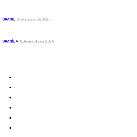
Fornecer o CPF da pessoa desaparecida pode ajudar na
busca
BRASIL
8 de agosto de 2026
Confira a programação cultural e turística do DF para este
fim de semana
BRASÍLIA
8 de agosto de 2026
Sitemap
News
Women
Celebrity
Travel
Food
Music