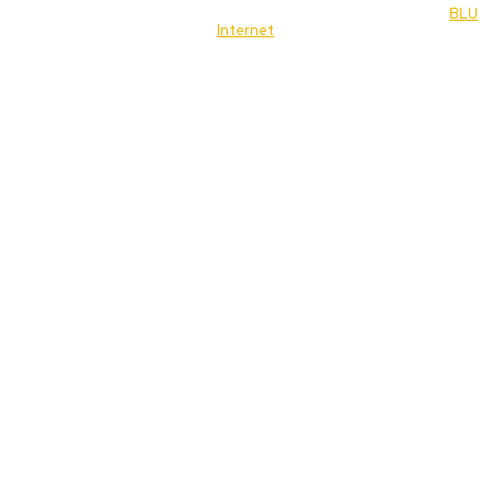
© 2022 Jornal Brasília Notícias Todos os direitos reservados- by
BLU
Internet