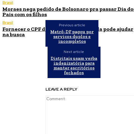
Brasil
Moraes nega pedido de Bolsonaro pra passar Dia do
Pais com os filhos
Brasil
Previous article
Fornecer o CPF da pessoa desaparecida pode ajudar
Metrô-DF pagou por
na busca
serviços duplos e
incompletos
Next article
Distritais usam verba
indenizatória para
manter escritórios
fechados
LEAVE A REPLY