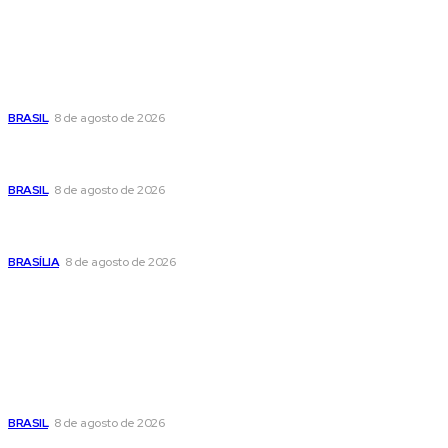
Últimas postagens
Moraes nega pedido de Bolsonaro pra passar Dia dos Pais
com os filhos
BRASIL
8 de agosto de 2026
Fornecer o CPF da pessoa desaparecida pode ajudar na
busca
BRASIL
8 de agosto de 2026
Confira a programação cultural e turística do DF para este
fim de semana
BRASÍLIA
8 de agosto de 2026
Popular
Moraes nega pedido de Bolsonaro pra passar Dia dos Pais
com os filhos
BRASIL
8 de agosto de 2026