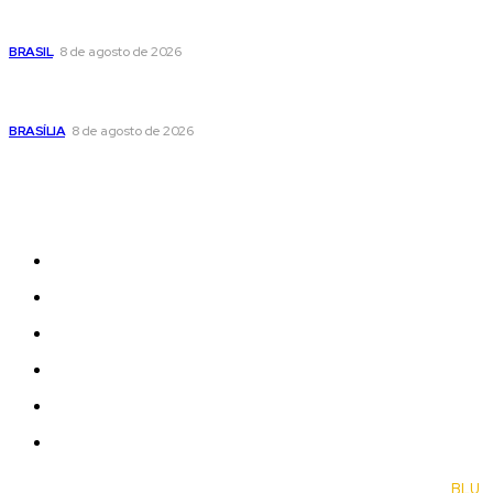
Fornecer o CPF da pessoa desaparecida pode ajudar na
busca
BRASIL
8 de agosto de 2026
Confira a programação cultural e turística do DF para este
fim de semana
BRASÍLIA
8 de agosto de 2026
Sitemap
News
Women
Celebrity
Travel
Food
Music
© 2022 Jornal Brasília Notícias Todos os direitos reservados- by
BLU