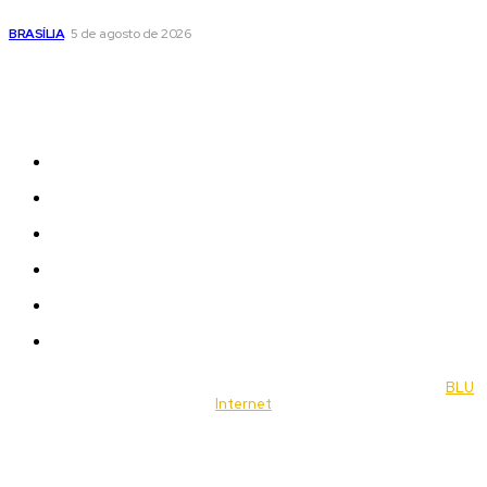
de doação de sangue nesta quinta-feira
BRASÍLIA
5 de agosto de 2026
Sitemap
News
Women
Celebrity
Travel
Food
Music
© 2022 Jornal Brasília Notícias Todos os direitos reservados- by
BLU
Internet