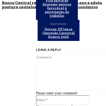
PGR envia ao
Banco Central reduz Selic para 14% ao ano e adota
Supremo parecer
postura cautelosa diante do cenário econômico
favorável à
pejotização do
trabalho
Next article
Detran-DF lança
Operação Carnaval
Seguro 2026
LEAVE A REPLY
Please enter your comment!
Name:*