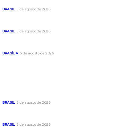
pública no centro de sua pré-candidatura à Câmara Federal
BRASIL
5 de agosto de 2026
Banco Central reduz Selic para 14% ao ano e adota postura
cautelosa diante do cenário econômico
BRASIL
5 de agosto de 2026
Praça do Relógio, em Taguatinga, receberá unidade móvel
de doação de sangue nesta quinta-feira
BRASÍLIA
5 de agosto de 2026
Popular
Cristiane Britto coloca sua trajetória de vida e experiência
pública no centro de sua pré-candidatura à Câmara Federal
BRASIL
5 de agosto de 2026
Banco Central reduz Selic para 14% ao ano e adota postura
cautelosa diante do cenário econômico
BRASIL
5 de agosto de 2026
Praça do Relógio, em Taguatinga, receberá unidade móvel