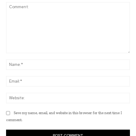
Comment:
Na
Ema
Web
Save my name, email, and website in this browser for the next time I
comment.