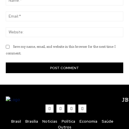
Ema
Web
Save my name, email, and website in this browser for the next time I
comment.
J
Brasil
Brasília
Noticias
Política
Economia
Saúde
Outros