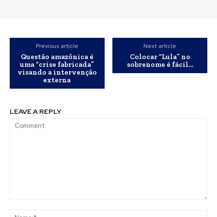
Previous article
Next article
Questão amazônica é
Colocar “Lula” no
uma “crise fabricada”
sobrenome é fácil…
visando a intervenção
externa
LEAVE A REPLY
Comment:
Na