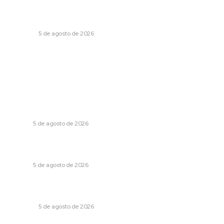
Praça do Relógio, em Taguatinga, receberá unidade
móvel de doação de sangue nesta quinta-feira
BRASÍLIA
5 de agosto de 2026
Popular
Cristiane Britto coloca sua trajetória de vida e
experiência pública no centro de sua pré-candidatura à
Câmara Federal
BRASIL
5 de agosto de 2026
Banco Central reduz Selic para 14% ao ano e adota
postura cautelosa diante do cenário econômico
BRASIL
5 de agosto de 2026
Praça do Relógio, em Taguatinga, receberá unidade
móvel de doação de sangue nesta quinta-feira
BRASÍLIA
5 de agosto de 2026