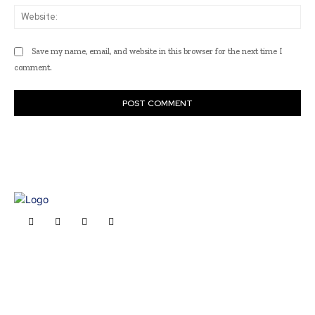
Web
Save my name, email, and website in this browser for the next time I
comment.
J
Brasil
Brasília
Noticias
Política
Economia
Saúde
Outros