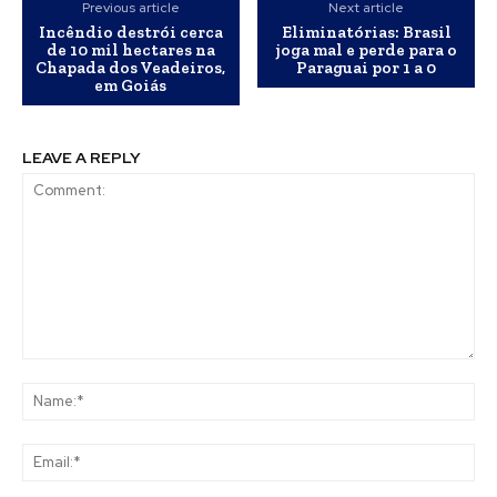
Previous article
Next article
Incêndio destrói cerca
Eliminatórias: Brasil
de 10 mil hectares na
joga mal e perde para o
Chapada dos Veadeiros,
Paraguai por 1 a 0
em Goiás
LEAVE A REPLY
Comment:
Na
Ema