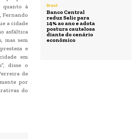
Brasil
a quanto à
Banco Central
p, Fernando
reduz Selic para
ue a cidade
14% ao ano e adota
postura cautelosa
o asfáltica
diante do cenário
os, mas sem
econômico
presteza e
 cidade em
”, disse o
Ferreira de
amente por
rativas do