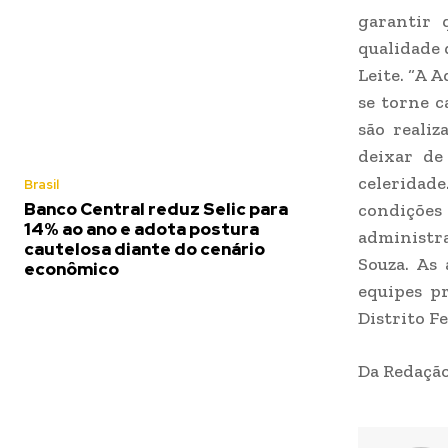
garantir 
qualidade 
Leite. “A 
se torne c
são realiz
deixar de
celeridad
Brasil
Banco Central reduz Selic para
condições
14% ao ano e adota postura
administra
cautelosa diante do cenário
Souza. As
econômico
equipes p
Distrito Fe
Da Redação