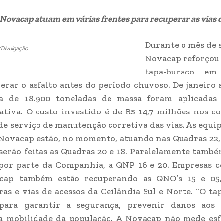
Novacap atuam em várias frentes para recuperar as vias 
Durante o mês de 
/Divulgação
Novacap reforçou 
tapa-buraco em 
erar o asfalto antes do período chuvoso. De janeiro 
ca de 18.900 toneladas de massa foram aplicadas
tiva. O custo investido é de R$ 14,7 milhões nos c
de serviço de manutenção corretiva das vias. As equip
Novacap estão, no momento, atuando nas Quadras 22, 
serão feitas as Quadras 20 e 18. Paralelamente tamb
 por parte da Companhia, a QNP 16 e 20. Empresas c
cap também estão recuperando as QNO’s 15 e 05
as e vias de acessos da Ceilândia Sul e Norte. “O ta
 para garantir a segurança, prevenir danos aos 
a mobilidade da população. A Novacap não mede esf