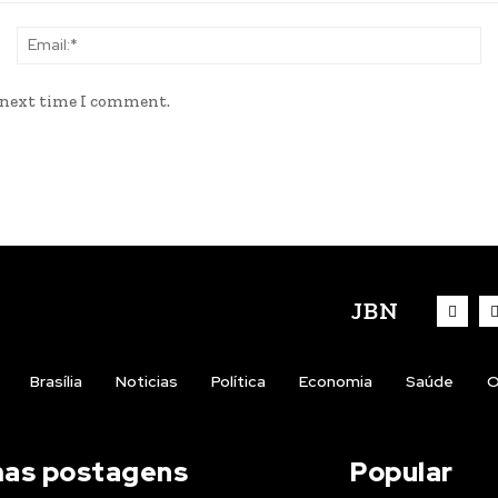
Name:*
Em
e next time I comment.
JBN
Brasília
Noticias
Política
Economia
Saúde
O
mas postagens
Popular