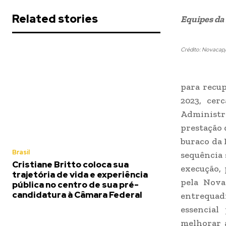
Related stories
Equipes da 
Crédito: Novacap
para recup
2023, cer
Administra
prestação 
buraco da 
Brasil
sequência 
Cristiane Britto coloca sua
execução,
trajetória de vida e experiência
pela Nova
pública no centro de sua pré-
candidatura à Câmara Federal
entrequadr
essencial
melhorar 