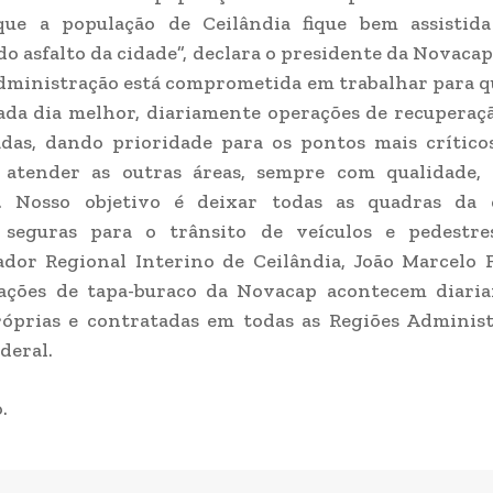
que a população de Ceilândia fique bem assistid
do asfalto da cidade”, declara o presidente da Novaca
Administração está comprometida em trabalhar para q
ada dia melhor, diariamente operações de recuperaçã
adas, dando prioridade para os pontos mais crític
 atender as outras áreas, sempre com qualidade, 
e. Nosso objetivo é deixar todas as quadras da
 seguras para o trânsito de veículos e pedestres
dor Regional Interino de Ceilândia, João Marcelo 
 ações de tapa-buraco da Novacap acontecem diari
róprias e contratadas em todas as Regiões Administ
deral.
.