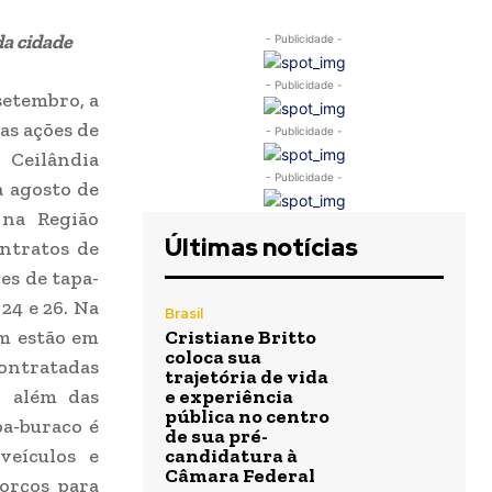
da cidade
- Publicidade -
- Publicidade -
setembro, a
as ações de
- Publicidade -
Ceilândia
- Publicidade -
a agosto de
 na Região
Últimas notícias
ontratos de
es de tapa-
24 e 26. Na
Brasil
ém estão em
Cristiane Britto
coloca sua
ontratadas
trajetória de vida
, além das
e experiência
pública no centro
pa-buraco é
de sua pré-
veículos e
candidatura à
Câmara Federal
orços para