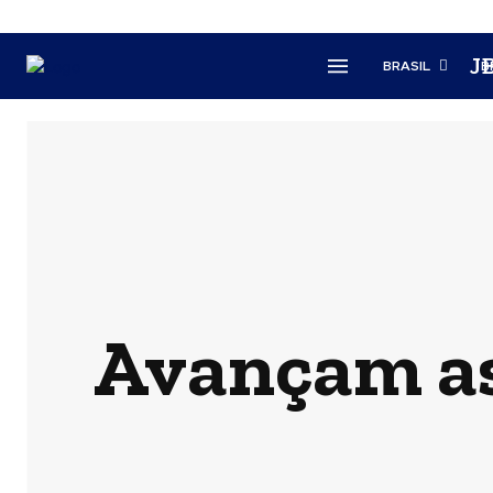
J
BRASIL
B
Avançam as