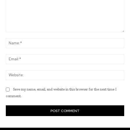
Comment:
Na
Ema
Web
Save my name, email, and website in this browser for the next time I
comment.