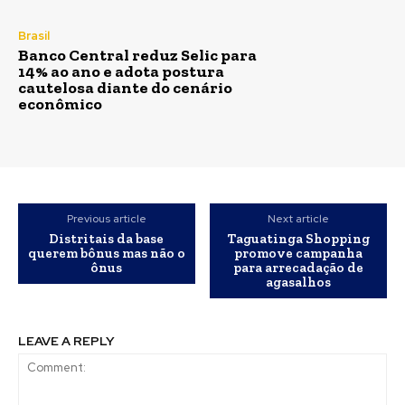
Brasil
Banco Central reduz Selic para
14% ao ano e adota postura
cautelosa diante do cenário
econômico
Previous article
Next article
Distritais da base
Taguatinga Shopping
querem bônus mas não o
promove campanha
ônus
para arrecadação de
agasalhos
LEAVE A REPLY