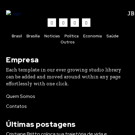
J
Brasil
Brasília
Noticias
Política
Economia
Saúde
Outros
Empresa
Each template in our ever growing studio library
can be added and moved around within any page
effortlessly with one click.
Quem Somos
Contatos
Últimas postagens
Cristiane Britto coloca sua trajetória de vida e