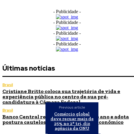
- Publicidade -
- Publicidade -
- Publicidade -
- Publicidade -
Últimas notícias
Brasil
Cristiane Britto coloca sua trajetória de vida e
experiência pública no centro de sua pré-
candidatura à Câmara Federal
Previous article
Brasil
Comércio global
Banco Central reduz Selic para 14% ao ano e adota
deve recuar mais de
postura cautelosa diante do cenário econômico
25% no 2° tri, diz
agência da ONU