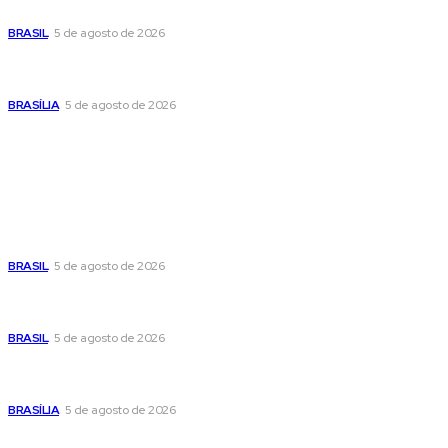
cautelosa diante do cenário econômico
BRASIL
5 de agosto de 2026
Praça do Relógio, em Taguatinga, receberá unidade móvel
de doação de sangue nesta quinta-feira
BRASÍLIA
5 de agosto de 2026
Popular
Cristiane Britto coloca sua trajetória de vida e experiência
pública no centro de sua pré-candidatura à Câmara Federal
BRASIL
5 de agosto de 2026
Banco Central reduz Selic para 14% ao ano e adota postura
cautelosa diante do cenário econômico
BRASIL
5 de agosto de 2026
Praça do Relógio, em Taguatinga, receberá unidade móvel
de doação de sangue nesta quinta-feira
BRASÍLIA
5 de agosto de 2026