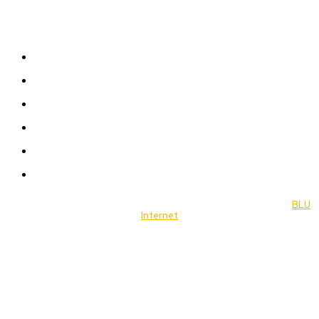
Sitemap
News
Women
Celebrity
Travel
Food
Music
© 2022 Jornal Brasília Notícias Todos os direitos reservados- by
BLU
Internet