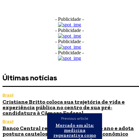
- Publicidade -
- Publicidade -
- Publicidade -
- Publicidade -
Últimas notícias
Brasil
Cristiane Britto coloca sua trajetória de vida e
experiência pública no centro de sua pré-
candidatura à Câmara Federal
Previous article
Brasil
Mercado em alta:
Banco Central reduz Selic para 14% ao ano e adota
medicina
postura cautelosa diante do cenário econômico
regenerativa como