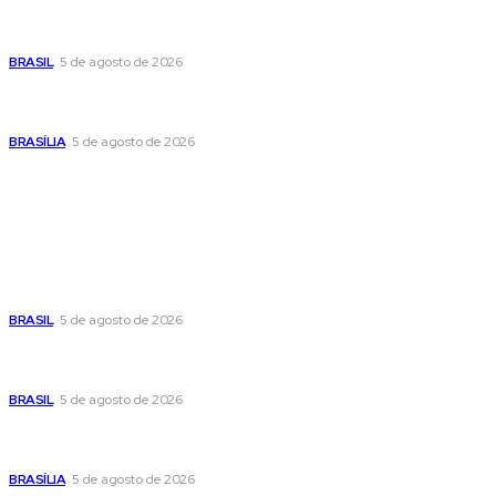
Banco Central reduz Selic para 14% ao ano e adota postura
cautelosa diante do cenário econômico
BRASIL
5 de agosto de 2026
Praça do Relógio, em Taguatinga, receberá unidade móvel
de doação de sangue nesta quinta-feira
BRASÍLIA
5 de agosto de 2026
Popular
Cristiane Britto coloca sua trajetória de vida e experiência
pública no centro de sua pré-candidatura à Câmara Federal
BRASIL
5 de agosto de 2026
Banco Central reduz Selic para 14% ao ano e adota postura
cautelosa diante do cenário econômico
BRASIL
5 de agosto de 2026
Praça do Relógio, em Taguatinga, receberá unidade móvel
de doação de sangue nesta quinta-feira
BRASÍLIA
5 de agosto de 2026