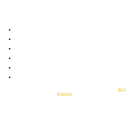
Sitemap
News
Women
Celebrity
Travel
Food
Music
© 2022 Jornal Brasília Notícias Todos os direitos reservados- by
BLU
Internet