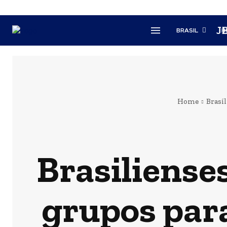
J
BRASIL
B
Home
Brasíl
Brasiliense
grupos para