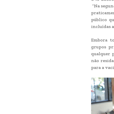
“Na segund
praticamen
público q
incluídas a
Embora to
grupos pr
qualquer 
não resida
para a vac