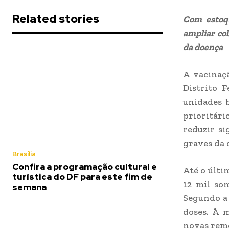
Related stories
Com estoqu
ampliar cob
da doença
A vacinaçã
Distrito 
unidades b
prioritár
reduzir si
graves da 
Brasília
Confira a programação cultural e
Até o últi
turística do DF para este fim de
12 mil som
semana
Segundo a 
doses. À m
novas reme