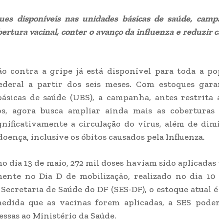
es disponíveis nas unidades básicas de saúde, cam
ertura vacinal, conter o avanço da influenza e reduzir 
o contra a gripe já está disponível para toda a p
Federal a partir dos seis meses. Com estoques gara
ásicas de saúde (UBS), a campanha, antes restrita
ios, agora busca ampliar ainda mais as coberturas 
gnificativamente a circulação do vírus, além de dim
doença, inclusive os óbitos causados pela Influenza.
mo dia 13 de maio, 272 mil doses haviam sido aplicadas
ente no Dia D de mobilização, realizado no dia 10
Secretaria de Saúde do DF (SES-DF), o estoque atual é
edida que as vacinas forem aplicadas, a SES poder
ssas ao Ministério da Saúde.