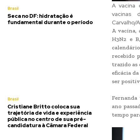
A vacina 
Brasil
vacinas 
Seca no DF: hidratação é
fundamental durante o período
Carvalho/A
A vacina, 
H3N2 e B,
calendári
recebido p
trazido as
eficácia d
ser positi
Fernanda 
Brasil
ano passad
Cristiane Britto coloca sua
trajetória de vida e experiência
tempo para
pública no centro de sua pré-
candidatura à Câmara Federal