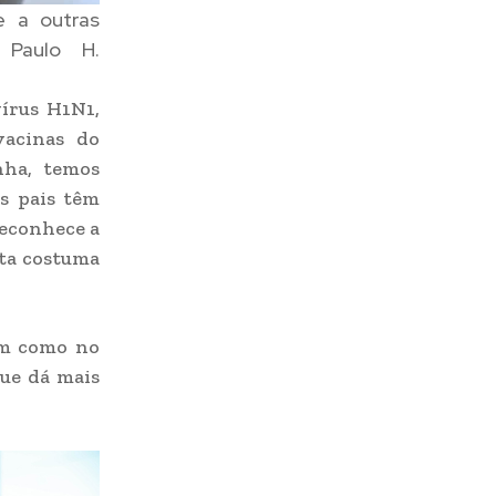
e a outras
 Paulo H.
vírus H1N1,
vacinas do
nha, temos
Os pais têm
reconhece a
sta costuma
im como no
que dá mais