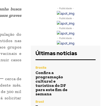
panha busca
- Publicidade -
casos graves
- Publicidade -
- Publicidade -
opulação do
- Publicidade -
ntidos nas
 aos grupos
Últimas notícias
vacinais e
inuir casos
Brasília
Confira a
programação
 ー cerca de
cultural e
 deste mês.
turística do DF
para este fim de
 de 300 mil
semana
á solicitar
Brasil