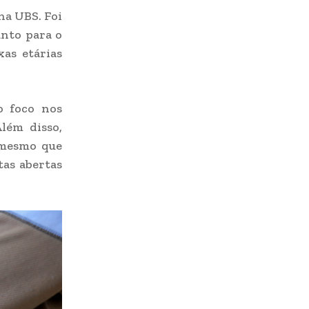
na UBS. Foi
anto para o
as etárias
o foco nos
lém disso,
 mesmo que
tas abertas