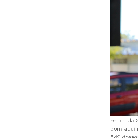
Fernanda 
bom aqui 
549 doses