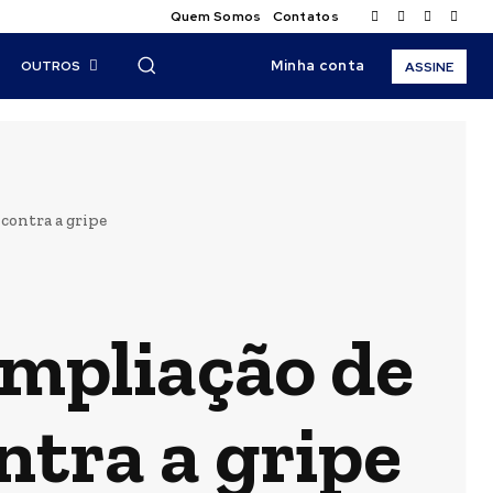
Quem Somos
Contatos
Minha conta
OUTROS
ASSINE
contra a gripe
ampliação de
ntra a gripe