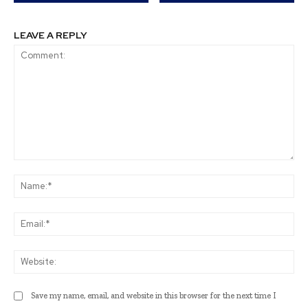
LEAVE A REPLY
Comment:
Na
Ema
Web
Save my name, email, and website in this browser for the next time I