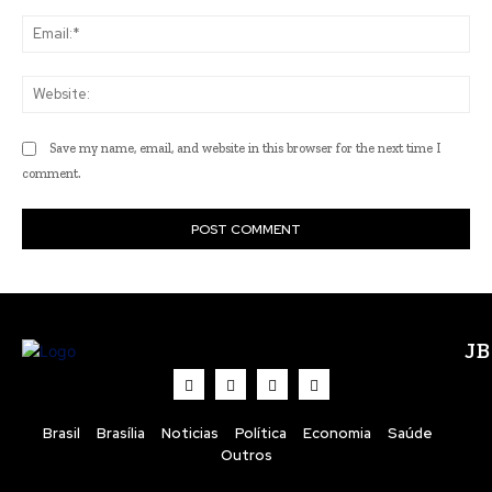
Ema
Web
Save my name, email, and website in this browser for the next time I
comment.
J
Brasil
Brasília
Noticias
Política
Economia
Saúde
Outros