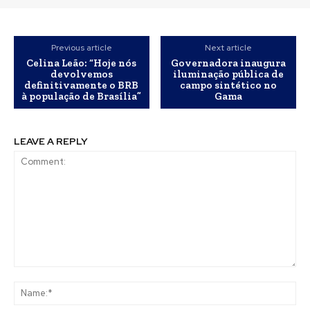
Previous article
Next article
Celina Leão: “Hoje nós
Governadora inaugura
devolvemos
iluminação pública de
definitivamente o BRB
campo sintético no
à população de Brasília”
Gama
LEAVE A REPLY
Comment:
Na