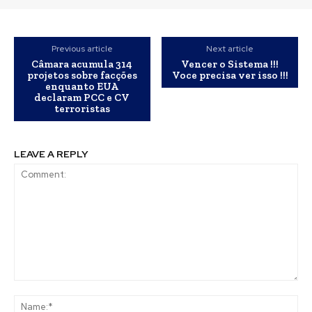
Previous article
Next article
Câmara acumula 314
Vencer o Sistema !!!
projetos sobre facções
Voce precisa ver isso !!!
enquanto EUA
declaram PCC e CV
terroristas
LEAVE A REPLY
Comment:
Na