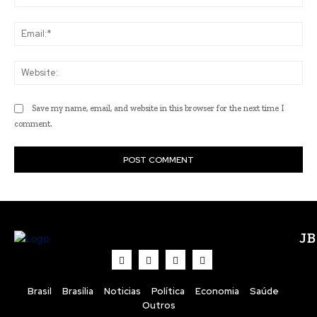
Ema
Web
Save my name, email, and website in this browser for the next time I
comment.
J
Brasil
Brasília
Noticias
Política
Economia
Saúde
Outros