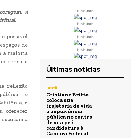
coragem, à
- Publicidade -
ritual.
- Publicidade -
 é possível
- Publicidade -
 espaços de
- Publicidade -
o a maioria
compensa o
Últimas notícias
a reflexão
Brasil
pública e
Cristiane Britto
coloca sua
abilônia, o
trajetória de vida
, oferecer
e experiência
pública no centro
e recusam a
de sua pré-
candidatura à
Câmara Federal