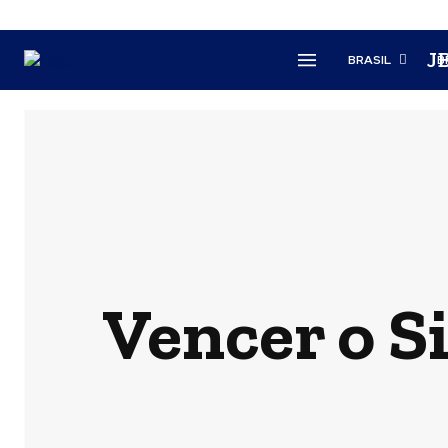
J
BRASIL
B
Vencer o Si