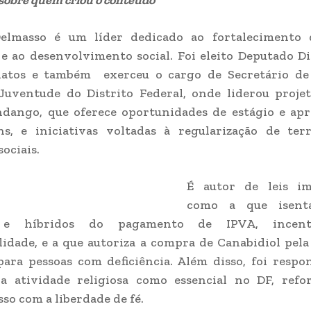
 sobre quem criou o conteúdo
elmasso é um líder dedicado ao fortalecimento 
 e ao desenvolvimento social. Foi eleito Deputado Di
atos e também exerceu o cargo de Secretário de
 Juventude do Distrito Federal, onde liderou proje
dango, que oferece oportunidades de estágio e ap
ns, e iniciativas voltadas à regularização de ter
ociais.
É autor de leis im
como a que isenta
s e híbridos do pagamento de IPVA, incen
lidade, e a que autoriza a compra de Canabidiol pela
ara pessoas com deficiência. Além disso, foi respo
da atividade religiosa como essencial no DF, refo
o com a liberdade de fé.