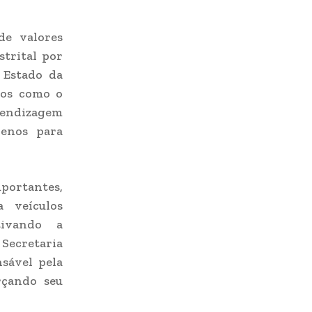
de valores
strital por
 Estado da
tos como o
rendizagem
renos para
portantes,
 veículos
tivando a
 Secretaria
nsável pela
rçando seu