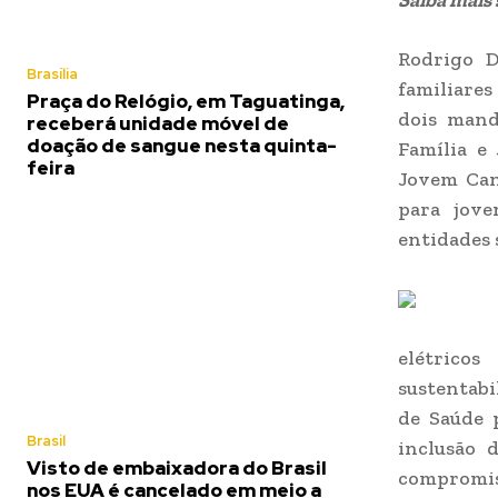
Saiba mais
Rodrigo D
Brasília
familiares
Praça do Relógio, em Taguatinga,
dois mand
receberá unidade móvel de
doação de sangue nesta quinta-
Família e
feira
Jovem Can
para jove
entidades s
elétrico
sustentabi
de Saúde p
Brasil
inclusão 
Visto de embaixadora do Brasil
compromiss
nos EUA é cancelado em meio a