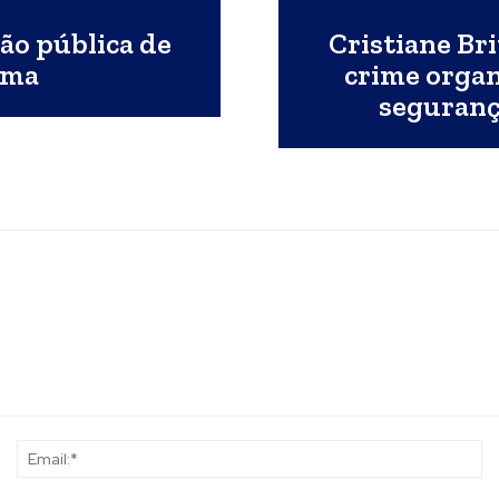
ão pública de
Cristiane Br
ama
crime organ
segurança
Name:*
Em