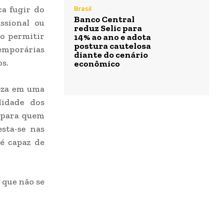
ca fugir do
Brasil
Banco Central
issional ou
reduz Selic para
ão permitir
14% ao ano e adota
postura cautelosa
emporárias
diante do cenário
s.
econômico
meza em uma
lidade dos
a para quem
sta-se nas
é capaz de
 que não se