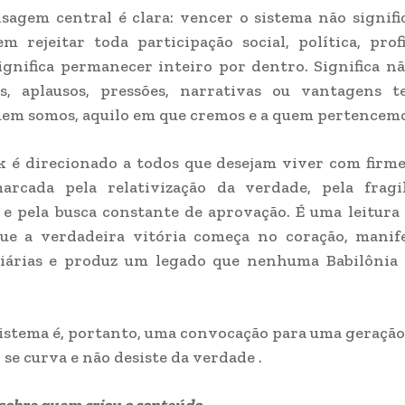
agem central é clara: vencer o sistema não signifi
 rejeitar toda participação social, política, prof
Significa permanecer inteiro por dentro. Significa n
s, aplausos, pressões, narrativas ou vantagens t
em somos, aquilo em que cremos e a quem pertencemo
k é direcionado a todos que desejam viver com fir
arcada pela relativização da verdade, pela fragi
 e pela busca constante de aprovação. É uma leitur
ue a verdadeira vitória começa no coração, manife
diárias e produz um legado que nenhuma Babilônia 
istema é, portanto, uma convocação para uma geração
 se curva e não desiste da verdade .