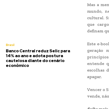
Mas a mens
mundo, nem
cultural. 
que cargo
definam qu
Este e-boo
Brasil
geração m
Banco Central reduz Selic para
14% ao ano e adota postura
princípios
cautelosa diante do cenário
entende q
econômico
escolhas 
apagar.
Vencer o S
vende, não