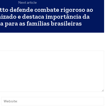
Next article
itto defende combate rigoroso ao
izado e destaca importância da
 para as famílias brasileiras
ail:*
Web