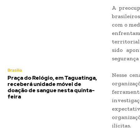
A preocup
brasileiro
com o medo
enfrentam
territoria
sido apon
segurança 
Brasília
Nesse cená
Praça do Relógio, em Taguatinga,
organizaç
receberá unidade móvel de
doação de sangue nesta quinta-
ferramenta
feira
investigaç
expectati
organizaç
ilícitas.