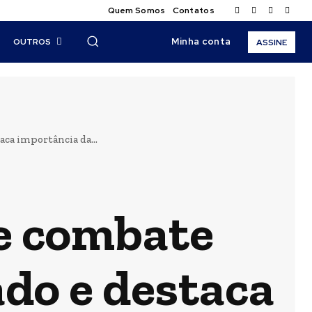
Quem Somos
Contatos
Minha conta
OUTROS
ASSINE
aca importância da...
de combate
ado e destaca