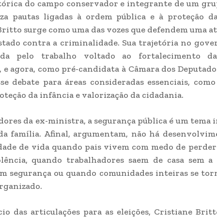
tórica do campo conservador e integrante de um gru
za pautas ligadas à ordem pública e à proteção da
Britto surge como uma das vozes que defendem uma a
stado contra a criminalidade. Sua trajetória no gove
da pelo trabalho voltado ao fortalecimento da
s, e agora, como pré-candidata à Câmara dos Deputados
se debate para áreas consideradas essenciais, com
roteção da infância e valorização da cidadania.
dores da ex-ministra, a segurança pública é um tema 
da família. Afinal, argumentam, não há desenvolvim
ade de vida quando pais vivem com medo de perder 
olência, quando trabalhadores saem de casa sem a 
em segurança ou quando comunidades inteiras se tor
rganizado.
io das articulações para as eleições, Cristiane Brit