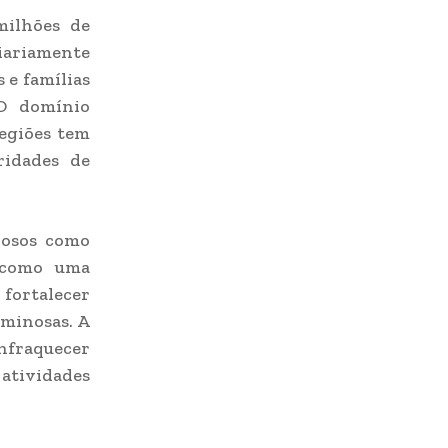
milhões de
diariamente
 e famílias
 O domínio
regiões tem
ridades de
inosos como
s como uma
 fortalecer
iminosas. A
nfraquecer
atividades