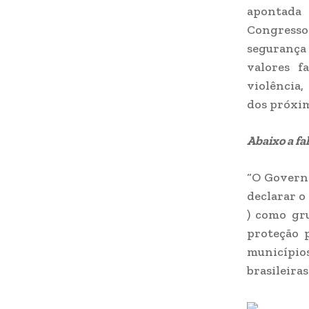
apontada
Congresso 
segurança
valores f
violência,
dos próxim
Abaixo a fa
“O Governo
declarar o
) como gru
proteção p
município
brasileiras