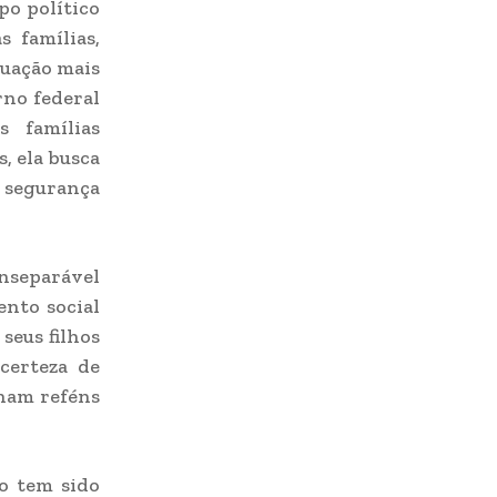
po político
s famílias,
tuação mais
rno federal
s famílias
, ela busca
o segurança
inseparável
ento social
seus filhos
certeza de
nam reféns
to tem sido