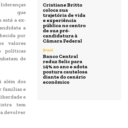
 lideranças
Cristiane Britto
coloca sua
cas que
trajetória de vida
está a ex-
e experiência
pública no centro
andidata a
de sua pré-
hecida por
candidatura à
Câmara Federal
s valores
 políticas
Brasil
Banco Central
ombatam de
reduz Selic para
14% ao ano e adota
postura cautelosa
diante do cenário
ai além dos
econômico
 famílias e
liberdade e
nistra tem
ra devolver