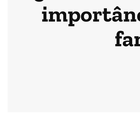
importânc
fa