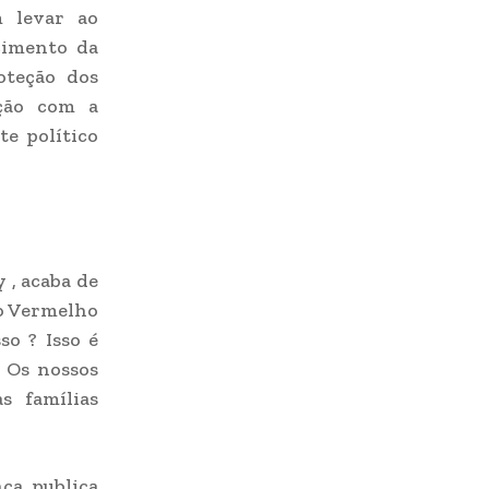
 levar ao
ecimento da
oteção dos
ação com a
te político
 , acaba de
do Vermelho
so ? Isso é
s Os nossos
s famílias
ça publica