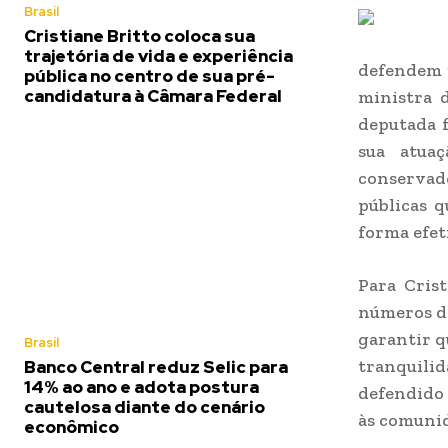
Brasil
Cristiane Britto coloca sua
trajetória de vida e experiência
defendem 
pública no centro de sua pré-
candidatura à Câmara Federal
ministra 
deputada f
sua atua
conservad
públicas 
forma efet
Para Crist
números da
garantir q
Brasil
tranquili
Banco Central reduz Selic para
14% ao ano e adota postura
defendido 
cautelosa diante do cenário
às comunid
econômico