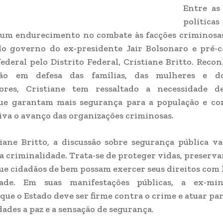
Entre as
políti
um endurecimento no combate às facções criminosas 
do governo do ex-presidente
Jair Bolsonaro
e pré-c
ederal pelo Distrito Federal,
Cristiane Britto
. Recon
ção em defesa das famílias, das mulheres e do
ores, Cristiane tem ressaltado a necessidade de
que garantam mais segurança para a população e c
iva o avanço das organizações criminosas.
iane Britto, a discussão sobre segurança pública v
 criminalidade. Trata-se de proteger vidas, preservar
ue cidadãos de bem possam exercer seus direitos com 
dade. Em suas manifestações públicas, a ex-mi
que o Estado deve ser firme contra o crime e atuar pa
ades a paz e a sensação de segurança.