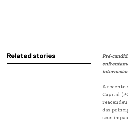
Related stories
Pré-candid
enfrentam
internacion
A recente 
Capital (
reacendeu 
das princi
seus impact