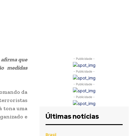
 afirma que
- Publicidade -
ão medidas
- Publicidade -
- Publicidade -
 Comando da
- Publicidade -
erroristas
 à tona uma
Últimas notícias
rganizado e
Brasil