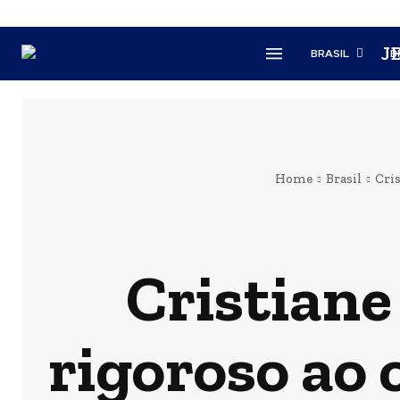
J
BRASIL
B
Home
Brasil
Cris
Cristiane
rigoroso ao 