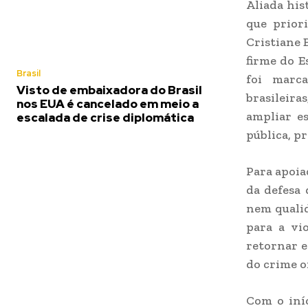
Aliada his
que priori
Cristiane 
firme do E
Brasil
foi marca
Visto de embaixadora do Brasil
brasileira
nos EUA é cancelado em meio a
ampliar es
escalada de crise diplomática
pública, p
Para apoia
da defesa 
nem qualid
para a vi
retornar 
do crime o
Com o iníc