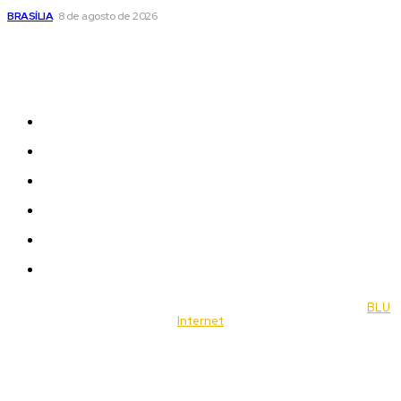
BRASÍLIA
8 de agosto de 2026
Sitemap
News
Women
Celebrity
Travel
Food
Music
© 2022 Jornal Brasília Notícias Todos os direitos reservados- by
BLU
Internet