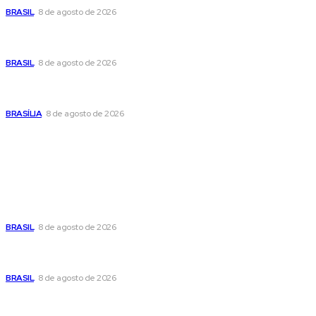
BRASIL
8 de agosto de 2026
Fornecer o CPF da pessoa desaparecida pode ajudar na
busca
BRASIL
8 de agosto de 2026
Confira a programação cultural e turística do DF para este
fim de semana
BRASÍLIA
8 de agosto de 2026
Popular
Moraes nega pedido de Bolsonaro pra passar Dia dos Pais
com os filhos
BRASIL
8 de agosto de 2026
Fornecer o CPF da pessoa desaparecida pode ajudar na
busca
BRASIL
8 de agosto de 2026
Confira a programação cultural e turística do DF para este
fim de semana