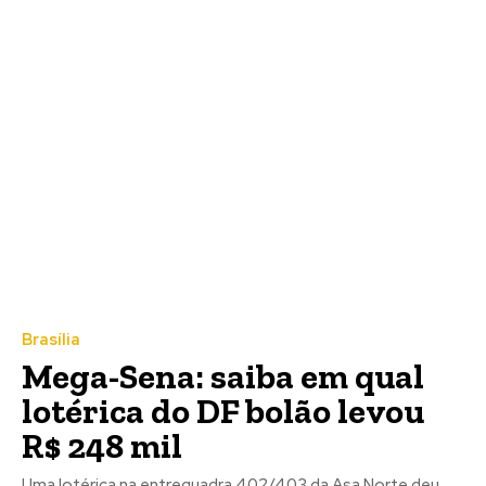
Brasília
Mega-Sena: saiba em qual
lotérica do DF bolão levou
R$ 248 mil
Uma lotérica na entrequadra 402/403 da Asa Norte deu