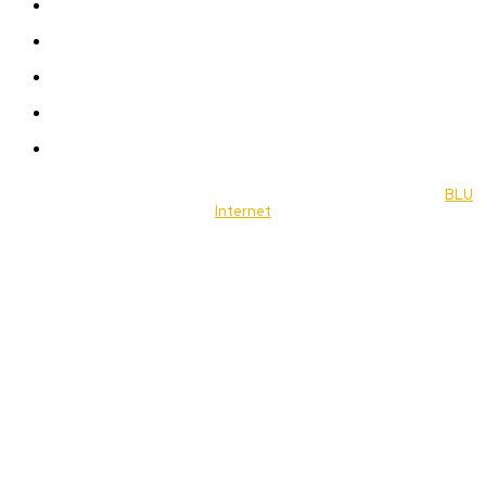
Women
Celebrity
Travel
Food
Music
© 2022 Jornal Brasília Notícias Todos os direitos reservados- by
BLU
Internet