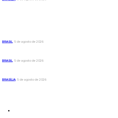
Popular
Cristiane Britto coloca sua trajetória de vida e experiência
pública no centro de sua pré-candidatura à Câmara Federal
BRASIL
5 de agosto de 2026
Banco Central reduz Selic para 14% ao ano e adota postura
cautelosa diante do cenário econômico
BRASIL
5 de agosto de 2026
Praça do Relógio, em Taguatinga, receberá unidade móvel
de doação de sangue nesta quinta-feira
BRASÍLIA
5 de agosto de 2026
Sitemap
News