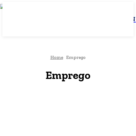
JBN
Home
Emprego
Emprego
Agenda Cultural
Arquitetura & Construção
Artigos
As Marias do Brasil
Azerbajany Mostbet