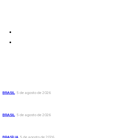
Each template in our ever growing studio library can
be added and moved around within any page
effortlessly with one click.
Quem Somos
Contatos
Últimas postagens
Cristiane Britto coloca sua trajetória de vida e experiência
pública no centro de sua pré-candidatura à Câmara Federal
BRASIL
5 de agosto de 2026
Banco Central reduz Selic para 14% ao ano e adota postura
cautelosa diante do cenário econômico
BRASIL
5 de agosto de 2026
Praça do Relógio, em Taguatinga, receberá unidade móvel
de doação de sangue nesta quinta-feira
BRASÍLIA
5 de agosto de 2026