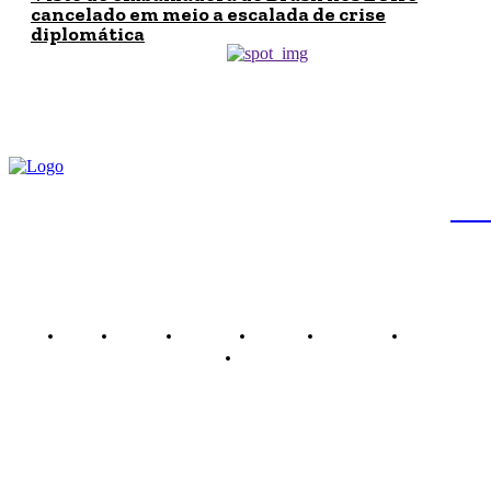
cancelado em meio a escalada de crise
diplomática
JB
Brasil
Brasília
Noticias
Política
Economia
Saúde
Outros
Empresa