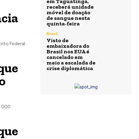
em Taguatinga,
receberá unidade
móvel de doação
ncia
de sangue nesta
quinta-feira
Brasil
Visto de
rito Federal
embaixadora do
Brasil nos EUA é
cancelado em
meio a escalada de
que
crise diplomática
o
3.000
 que