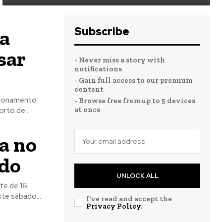
Subscribe
ha
sar
- Never miss a story with
notifications
- Gain full access to our premium
content
acionamento
- Browse free from up to 5 devices
at once
rto de...
a no
ado
UNLOCK ALL
te sábado...
I've read and accept the
Privacy Policy
.