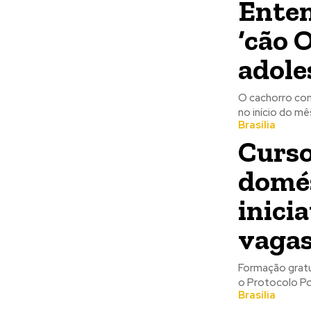
Enten
‘cão 
adole
O cachorro com
no início do mê
Brasília
Curso
domés
inici
vaga
Formação gratui
o Protocolo Po
Brasília