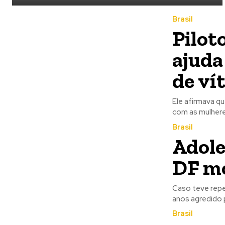
Brasil
Pilot
ajuda
de ví
Ele afirmava q
com as mulhere
Brasil
Adole
DF mo
Caso teve repercuss
anos agredido 
Brasil