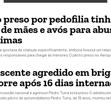
o preso por pedofilia tin
 de mães e avós para abu
timas
ue gostava de crianças especificamente, embora tivesse um rel
s responsáveis para chegar às menores O piloto preso no Aeropo
scente agredido em brig
rre após 16 dias intern
ão nacional e agressor Pedro Turra está preso O adolescente de 16
pelo piloto de automobilismo Pedro Turra, de 19 anos, morreu nes