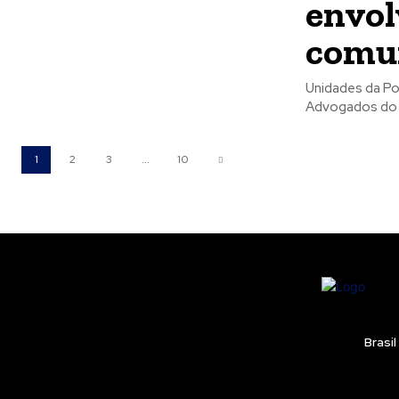
envol
comu
Unidades da Pol
Advogados do B
1
2
3
...
10
Brasil