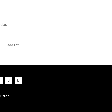
m dos
Page 1 of 10
utros