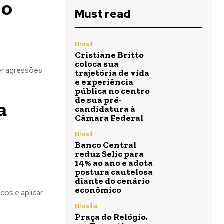
 o
Must read
Brasil
Cristiane Britto
coloca sua
er agressões
trajetória de vida
e experiência
pública no centro
de sua pré-
a
candidatura à
Câmara Federal
Brasil
Banco Central
reduz Selic para
14% ao ano e adota
postura cautelosa
diante do cenário
econômico
cos e aplicar
Brasília
Praça do Relógio,