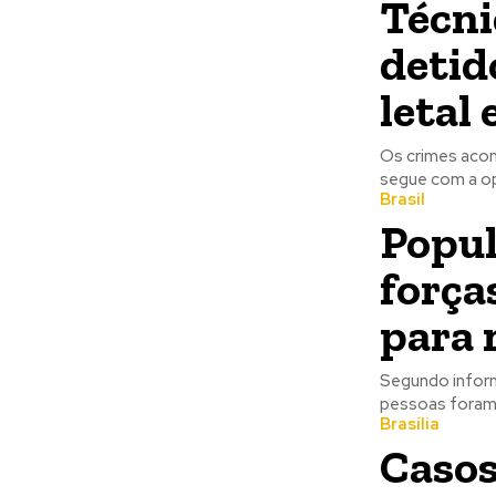
Técni
detid
letal
Os crimes acont
segue com a ope
Brasil
Popul
força
para 
Segundo inform
pessoas foram m
Brasília
Casos