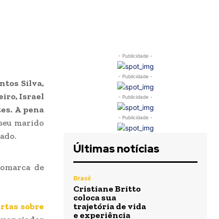
- Publicidade -
- Publicidade -
ntos Silva,
iro, Israel
- Publicidade -
tes. A pena
- Publicidade -
seu marido
hado.
Últimas notícias
comarca de
Brasil
Cristiane Britto
coloca sua
ertas sobre
trajetória de vida
e experiência