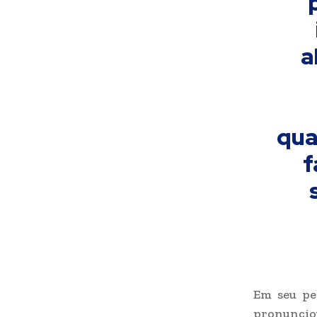
a
qua
f
Em seu pe
pronunciou