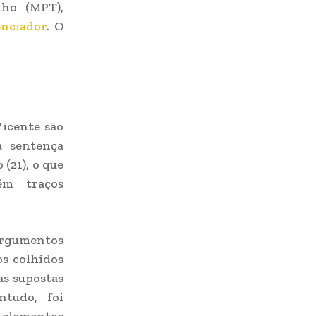
lho (MPT),
enciador
. O
Vicente são
a sentença
(21), o que
ém traços
 argumentos
os colhidos
as supostas
ntudo, foi