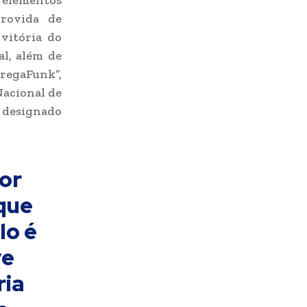
 elementos
provida de
vitória do
l, além de
regaFunk”,
Nacional de
 designado
or
que
lo é
ve
ria