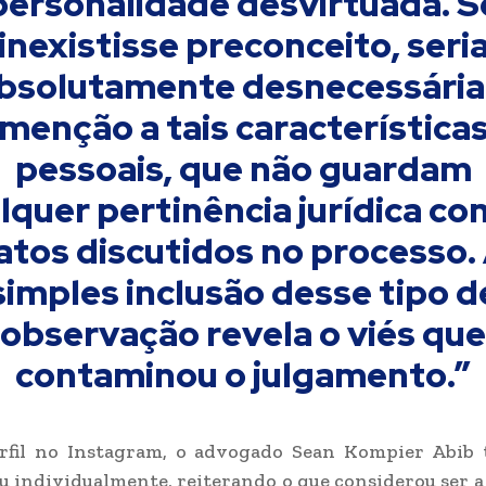
personalidade desvirtuada. S
inexistisse preconceito, seri
bsolutamente desnecessária
menção a tais característica
pessoais, que não guardam
lquer pertinência jurídica co
atos discutidos no processo.
simples inclusão desse tipo d
observação revela o viés que
contaminou o julgamento.”
rfil no Instagram, o advogado Sean Kompier Abib
 individualmente, reiterando o que considerou ser a