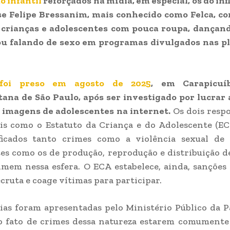
o infantil
reforçados na mídia, em especial, os do in
e Felipe Bressanim, mais conhecido como Felca, con
crianças e adolescentes com pouca roupa, dançan
ou falando de sexo em programas divulgados nas p
 foi preso em agosto de 2025
, em Carapicuíb
ana de São Paulo, após ser investigado por lucrar 
 imagens de adolescentes na internet.
Os dois res
is como o Estatuto da Criança e do Adolescente (E
ificados tanto crimes como a violência sexual de 
es como os de produção, reprodução e distribuição d
imem nessa esfera. O ECA estabelece, ainda, sançõe
ecruta e coage vítimas para participar.
as foram apresentadas pelo Ministério Público da P
o fato de crimes dessa natureza estarem comumente