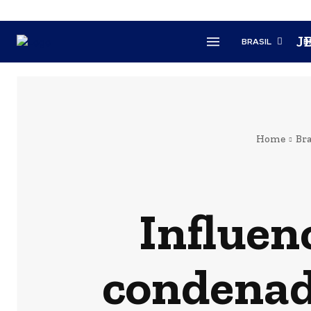
J
BRASIL
B
Home
Bra
Influen
condenad