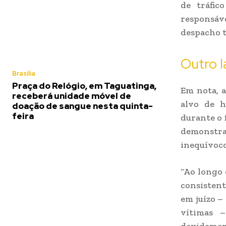
de tráfic
responsáv
despacho t
Outro 
Brasília
Praça do Relógio, em Taguatinga,
Em nota, a
receberá unidade móvel de
alvo de h
doação de sangue nesta quinta-
feira
durante o 
demonstr
inequívoco
“Ao longo 
consistent
em juízo –
vítimas –