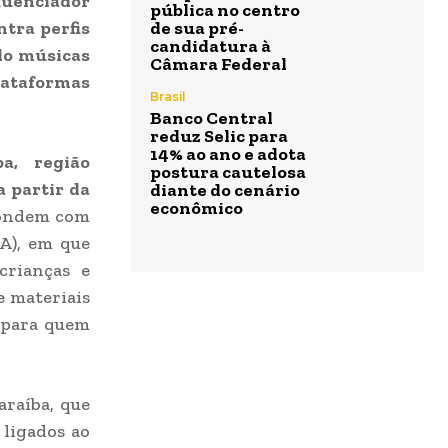
fluenciador
pública no centro
tra perfis
de sua pré-
candidatura à
do músicas
Câmara Federal
lataformas
Brasil
Banco Central
reduz Selic para
14% ao ano e adota
a, região
postura cautelosa
a partir da
diante do cenário
econômico
pondem com
CA), em que
crianças e
e materiais
s para quem
araíba, que
 ligados ao