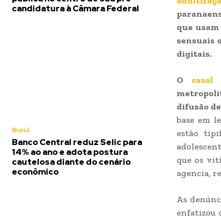
adultizaçã
candidatura à Câmara Federal
paranaens
que usam 
sensuais 
digitais.
O
casal
metropolit
difusão de
base em le
Brasil
estão tip
Banco Central reduz Selic para
adolescent
14% ao ano e adota postura
que os vit
cautelosa diante do cenário
econômico
agencia, r
As denúnci
enfatizou 