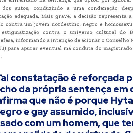
te enfrentado na sentença, que optou por ignorar
s dos autos, conduzindo a uma condenação des
ação adequada. Mais grave, a decisão representa a 
to contra um jovem nordestino, negro e homossexua
 estigmatização contra o universo cultural do B
defesa, informando a intenção de acionar o Conselho 
CNJ) para apurar eventual má conduta do magistrado
.
Tal constatação é reforçada p
echo da própria sentença em 
afirma que não é porque Hyta
egro e gay assumido, inclusi
sado com um homem, que te