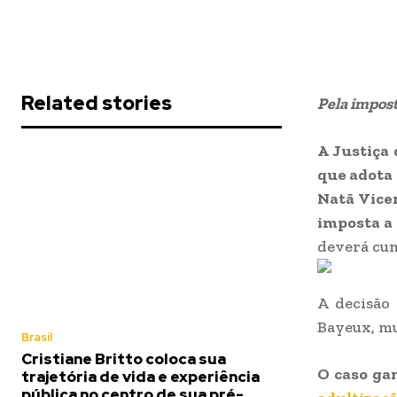
Related stories
Pela impost
A Justiça 
que adota 
Natã Vicen
imposta a 
deverá cum
A decisão
Bayeux, mu
Brasil
Cristiane Britto coloca sua
O caso ga
trajetória de vida e experiência
pública no centro de sua pré-