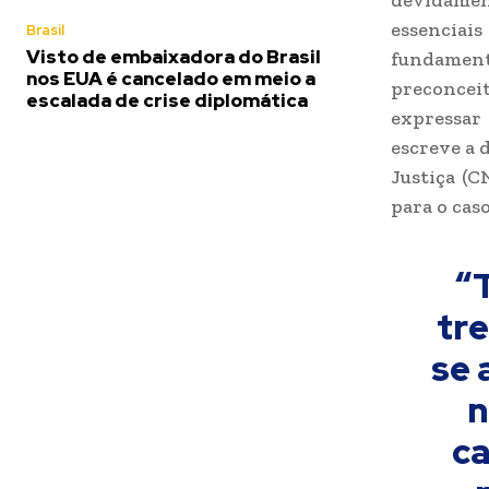
devidamen
essenciai
Brasil
Visto de embaixadora do Brasil
fundament
nos EUA é cancelado em meio a
preconcei
escalada de crise diplomática
expressar
escreve a 
Justiça (
para o caso
“
tr
se 
n
ca