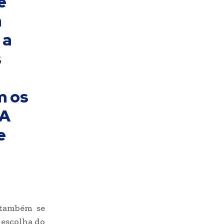
e
a
 a
s
m os
 A
e
 também se
 escolha do