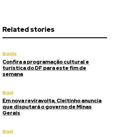
Related stories
Brasília
Confira a programação cultural e
turística do DF para este fim de
semana
Brasil
Em nova reviravolta, Cleitinho anuncia
que disputará o governo de Minas
Gerais
Brasil