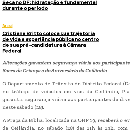
Seca no DF: hidratação é fundamental
durante o período
Brasil
Cristiane Britto coloca sua trajetória
de vida e experiência pública no centro
de sua pré-candidatura à Câmara
Federal
Alterações garantem segurança viária aos participante
Sacra da Criança e do Aniversário da Ceilândia
O Departamento de Trânsito do Distrito Federal (De
no tráfego de veículos em vias da Ceilândia, Pla
garantir segurança viária aos participantes de div
neste sábado (28).
A Praça da Bíblia, localizada na QNP 19, receberá o 
da Ceilândia, no sábado (28) das 11h às 14h, com