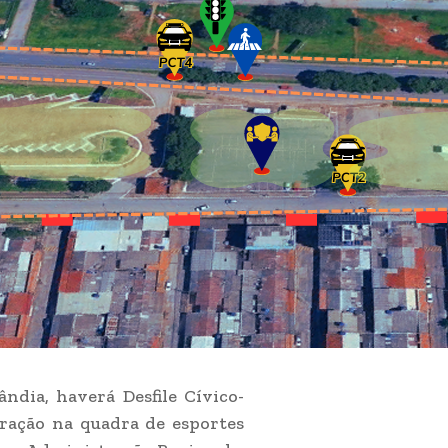
ndia, haverá Desfile Cívico-
tração na quadra de esportes