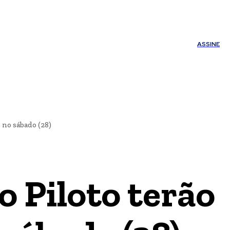
ÚDE
OUTROS
Minha conta
ASSINE
 no sábado (28)
o Piloto terão