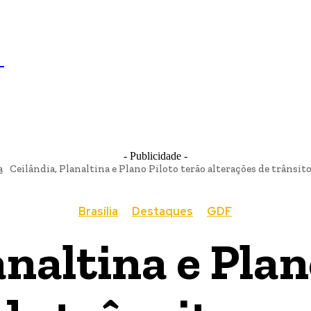
IL
BRASÍLIA
NOTICIAS
POLÍTICA
ECONOMIA
SA
N
- Publicidade -
a
Ceilândia, Planaltina e Plano Piloto terão alterações de trânsito
Brasília
Destaques
GDF
analtina e Plan