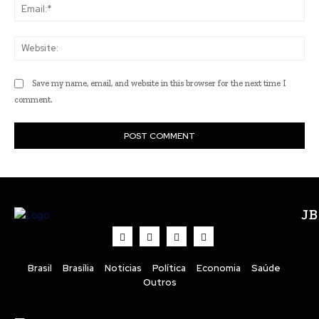
Ema
Web
Save my name, email, and website in this browser for the next time I
comment.
J
Brasil
Brasília
Noticias
Política
Economia
Saúde
Outros