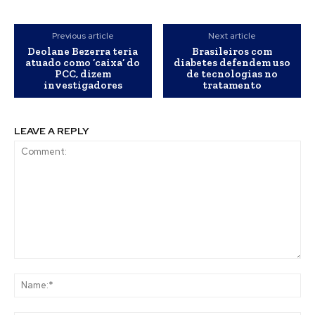
Previous article
Next article
Deolane Bezerra teria
Brasileiros com
atuado como ‘caixa’ do
diabetes defendem uso
PCC, dizem
de tecnologias no
investigadores
tratamento
LEAVE A REPLY
Comment:
Na