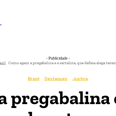
IL
BRASÍLIA
NOTICIAS
POLÍTICA
ECONOMIA
SA
N
- Publicidade -
asil
Como agem a pregabalina e a sertalina, que defesa alega terem
Brasil
Destaques
Justiça
pregabalina e