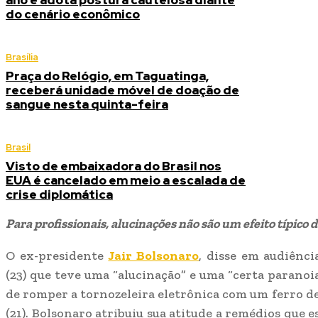
ano e adota postura cautelosa diante
do cenário econômico
Brasília
Praça do Relógio, em Taguatinga,
receberá unidade móvel de doação de
sangue nesta quinta-feira
Brasil
Visto de embaixadora do Brasil nos
EUA é cancelado em meio a escalada de
crise diplomática
Para profissionais, alucinações não são um efeito típic
O ex-presidente
Jair Bolsonaro
, disse em audiênc
(23) que teve uma “alucinação” e uma “certa parano
de romper a tornozeleira eletrônica com um ferro de 
(21). Bolsonaro atribuiu sua atitude a remédios que 