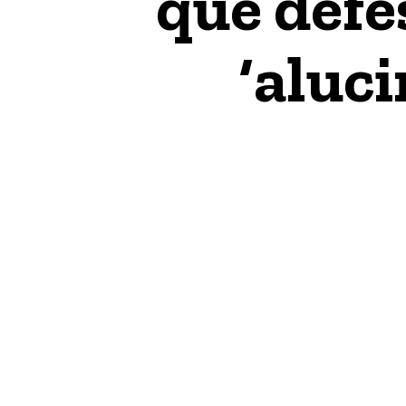
que defe
‘aluc