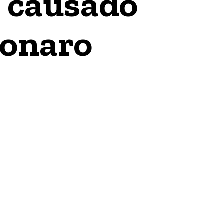
m causado
sonaro