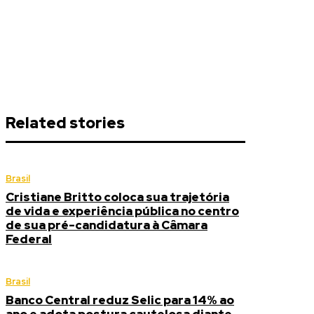
Related stories
Brasil
Cristiane Britto coloca sua trajetória
de vida e experiência pública no centro
de sua pré-candidatura à Câmara
Federal
Brasil
Banco Central reduz Selic para 14% ao