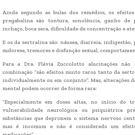
Ainda segundo as bulas dos remédios, os efeito
pregabalina são tontura, sonolência, ganho de 
inchaço, boca seca, dificuldade de concentração e at
E os da sertralina são: náusea, diarreia, indigestão
sudorese, tremores e disfunção sexual, comportamen
Para a Dra. Flávia Zuccolotto alucinações não 
combinação “são efeitos muito raros tanto da sertr
individualmente ou em conjunto”. Mas, alterações d
mental podem ocorrer de forma rara:
“Especialmente em doses altas, no início do t
vulnerabilidade neurológica ou psiquiátrica p
substâncias que deprimem o sistema nervoso centr
mas é incomum e não é considerado um efeito
medicações”.