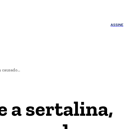
ÚDE
OUTROS
Minha conta
ASSINE
 causado...
 a sertalina,