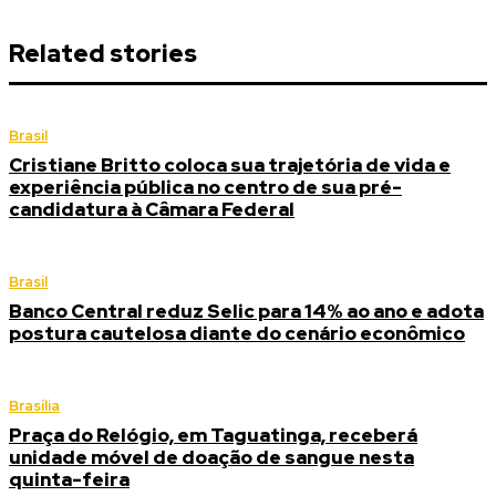
Related stories
Brasil
Cristiane Britto coloca sua trajetória de vida e
experiência pública no centro de sua pré-
candidatura à Câmara Federal
Brasil
Banco Central reduz Selic para 14% ao ano e adota
postura cautelosa diante do cenário econômico
Brasília
Praça do Relógio, em Taguatinga, receberá
unidade móvel de doação de sangue nesta
quinta-feira