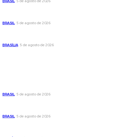
BRASIL
5 de agosto de 2026
Banco Central reduz Selic para 14% ao ano e adota postura
cautelosa diante do cenário econômico
BRASIL
5 de agosto de 2026
Praça do Relógio, em Taguatinga, receberá unidade móvel
de doação de sangue nesta quinta-feira
BRASÍLIA
5 de agosto de 2026
Popular
Cristiane Britto coloca sua trajetória de vida e experiência
pública no centro de sua pré-candidatura à Câmara Federal
BRASIL
5 de agosto de 2026
Banco Central reduz Selic para 14% ao ano e adota postura
cautelosa diante do cenário econômico
BRASIL
5 de agosto de 2026
Praça do Relógio, em Taguatinga, receberá unidade móvel
de doação de sangue nesta quinta-feira