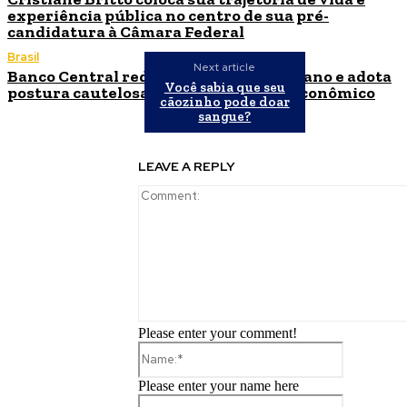
experiência pública no centro de sua pré-
candidatura à Câmara Federal
Brasil
Next article
Banco Central reduz Selic para 14% ao ano e adota
Você sabia que seu
postura cautelosa diante do cenário econômico
cãozinho pode doar
sangue?
LEAVE A REPLY
Please enter your comment!
Name:*
Please enter your name here
Email:*