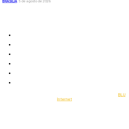
BRASÍLIA
5 de agosto de 2026
Sitemap
News
Women
Celebrity
Travel
Food
Music
© 2022 Jornal Brasília Notícias Todos os direitos reservados- by
BLU
Internet