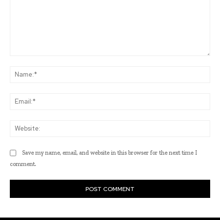
Comment:
Na
Ema
Web
Save my name, email, and website in this browser for the next time I
comment.