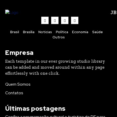
J
Brasil
Brasília
Noticias
Política
Economia
Saúde
Outros
Empresa
Each template in our ever growing studio library
can be added and moved around within any page
effortlessly with one click.
Quem Somos
Contatos
Últimas postagens
Confira a programação cultural e turística do DF para