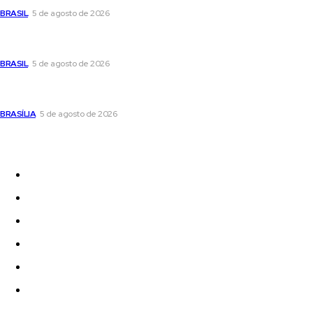
BRASIL
5 de agosto de 2026
Banco Central reduz Selic para 14% ao ano e adota postura
cautelosa diante do cenário econômico
BRASIL
5 de agosto de 2026
Praça do Relógio, em Taguatinga, receberá unidade móvel de
doação de sangue nesta quinta-feira
BRASÍLIA
5 de agosto de 2026
Sitemap
News
Women
Celebrity
Travel
Food
Music