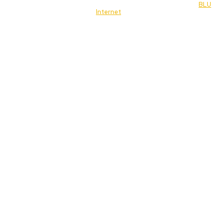
© 2022 Jornal Brasília Notícias Todos os direitos reservados- by
BLU
Internet