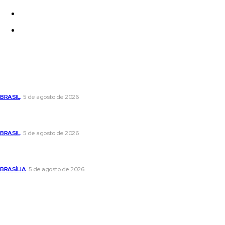
Quem Somos
Contatos
Últimas postagens
Cristiane Britto coloca sua trajetória de vida e experiência
pública no centro de sua pré-candidatura à Câmara Federal
BRASIL
5 de agosto de 2026
Banco Central reduz Selic para 14% ao ano e adota postura
cautelosa diante do cenário econômico
BRASIL
5 de agosto de 2026
Praça do Relógio, em Taguatinga, receberá unidade móvel de
doação de sangue nesta quinta-feira
BRASÍLIA
5 de agosto de 2026
Popular
Cristiane Britto coloca sua trajetória de vida e experiência
pública no centro de sua pré-candidatura à Câmara Federal