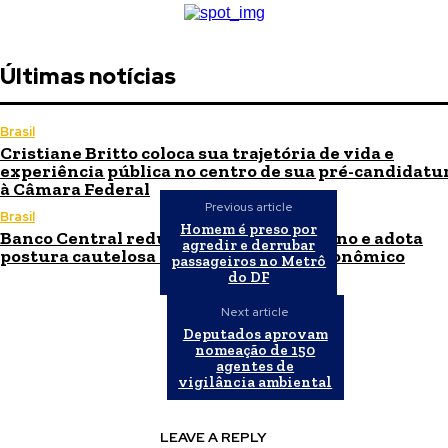
Últimas notícias
Brasil
Cristiane Britto coloca sua trajetória de vida e
experiência pública no centro de sua pré-candidatu
à Câmara Federal
Previous article
Brasil
Homem é preso por
Banco Central reduz Selic para 14% ao ano e adota
agredir e derrubar
postura cautelosa diante do cenário econômico
passageiros no Metrô
do DF
Next article
Deputados aprovam
nomeação de 150
agentes de
vigilância ambiental
LEAVE A REPLY