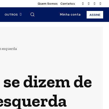
Quem Somos
Contatos
Minha conta
OUTROS
ASSINE
de esquerda
 se dizem de
 esquerda