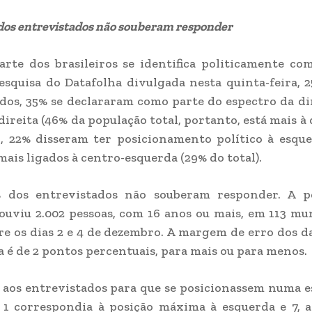
dos entrevistados não souberam responder
rte dos brasileiros se identifica politicamente com
squisa do Datafolha divulgada nesta quinta-feira, 2
dos, 35% se declararam como parte do espectro da dir
ireita (46% da população total, portanto, está mais à 
, 22% disseram ter posicionamento político à esqu
mais ligados à centro-esquerda (29% do total).
 dos entrevistados não souberam responder. A p
ouviu 2.002 pessoas, com 16 anos ou mais, em 113 mu
tre os dias 2 e 4 de dezembro. A margem de erro dos d
a é de 2 pontos percentuais, para mais ou para menos.
 aos entrevistados para que se posicionassem numa es
l 1 correspondia à posição máxima à esquerda e 7, 