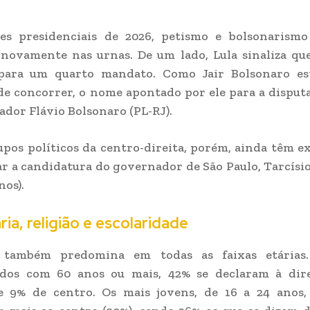
ões presidenciais de 2026, petismo e bolsonarism
novamente nas urnas. De um lado, Lula sinaliza qu
 para um quarto mandato. Como Jair Bolsonaro es
e concorrer, o nome apontado por ele para a disputa
nador Flávio Bolsonaro (PL-RJ).
pos políticos da centro-direita, porém, ainda têm e
r a candidatura do governador de São Paulo, Tarcísio
nos).
ria, religião e escolaridade
 também predomina em todas as faixas etárias
ados com 60 anos ou mais, 42% se declaram à dire
e 9% de centro. Os mais jovens, de 16 a 24 anos,