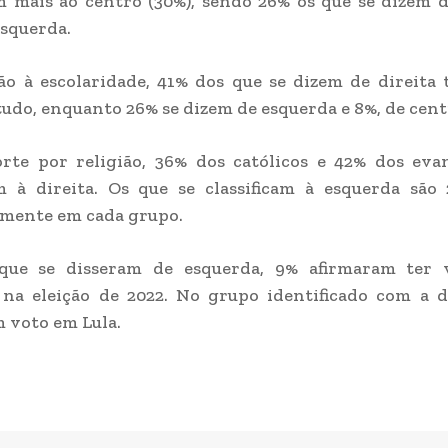
 mais ao centro (30%), sendo 26% os que se dizem d
esquerda.
ão à escolaridade, 41% dos que se dizem de direita
tudo, enquanto 26% se dizem de esquerda e 8%, de cent
rte por religião, 36% dos católicos e 42% dos eva
m à direita. Os que se classificam à esquerda são
amente em cada grupo.
que se disseram de esquerda, 9% afirmaram ter
na eleição de 2022. No grupo identificado com a d
 voto em Lula.