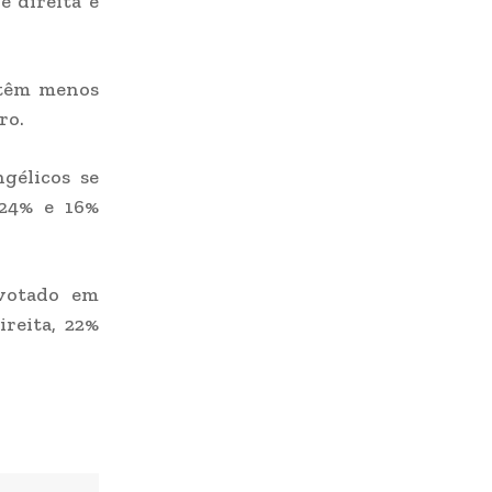
e direita e
 têm menos
ro.
ngélicos se
 24% e 16%
 votado em
ireita, 22%