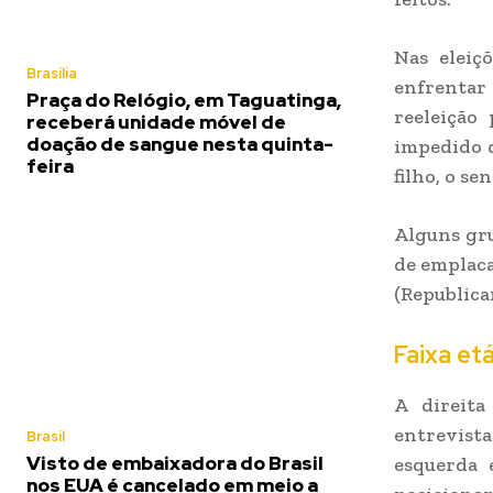
Nas eleiç
Brasília
enfrentar 
Praça do Relógio, em Taguatinga,
reeleição
receberá unidade móvel de
doação de sangue nesta quinta-
impedido d
feira
filho, o se
Alguns gru
de emplaca
(Republica
Faixa etá
A direita
entrevist
Brasil
Visto de embaixadora do Brasil
esquerda 
nos EUA é cancelado em meio a