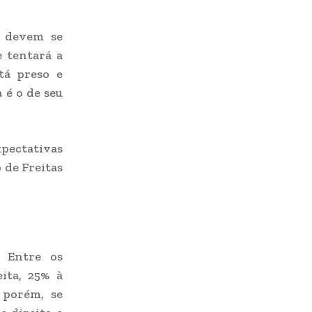
o devem se
e tentará a
tá preso e
 é o de seu
xpectativas
 de Freitas
. Entre os
ita, 25% à
 porém, se