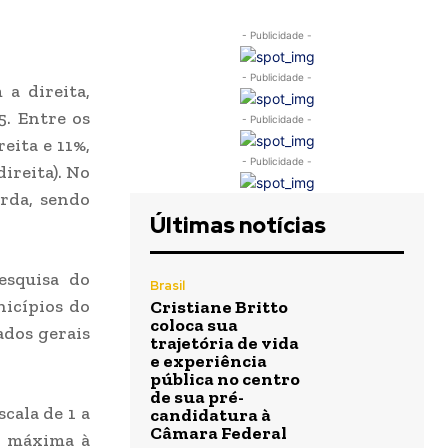
- Publicidade -
- Publicidade -
 a direita,
5. Entre os
- Publicidade -
eita e 11%,
- Publicidade -
direita). No
erda, sendo
Últimas notícias
esquisa do
Brasil
nicípios do
Cristiane Britto
coloca sua
ados gerais
trajetória de vida
e experiência
pública no centro
de sua pré-
cala de 1 a
candidatura à
Câmara Federal
a máxima à