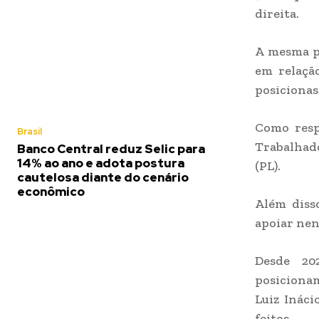
direita.
A mesma p
em relação
posicionass
Como resp
Brasil
Trabalhado
Banco Central reduz Selic para
14% ao ano e adota postura
(PL).
cautelosa diante do cenário
econômico
Além diss
apoiar nen
Desde 20
posicionam
Luiz Ináci
feitos.