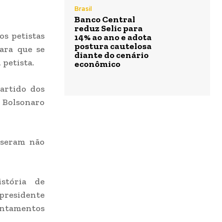
Brasil
Banco Central
reduz Selic para
s petistas
14% ao ano e adota
postura cautelosa
para que se
diante do cenário
 petista.
econômico
artido dos
r Bolsonaro
sseram não
stória de
 presidente
vantamentos