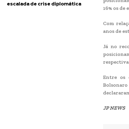
posicionam
escalada de crise diplomática
16% os de 
Com relaç
anos de es
Já no reco
posiciona
respectiv
Entre os 
Bolsonaro 
declararam
JP NEWS