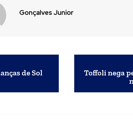
Gonçalves Junior
ianças de Sol
Toffoli nega 
n