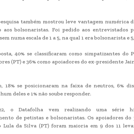
esquisa também mostrou leve vantagem numérica do
 aos bolsonaristas. Foi pedido aos entrevistados 
em numa escala de 1 a 5, na qual 1 era bolsonarista e 5,
osta, 40% se classificaram como simpatizantes do P
res (PT) e 36% como apoiadores do ex-presidente Jai
o, 18% se posicionaram na faixa de neutros, 6% di
hum deles e 1% não soube responder.
22, o Datafolha vem realizando uma série hi
ento de petistas e bolsonaristas. Os apoiadores do
o Lula da Silva (PT) foram maioria em 9 dos 11 le