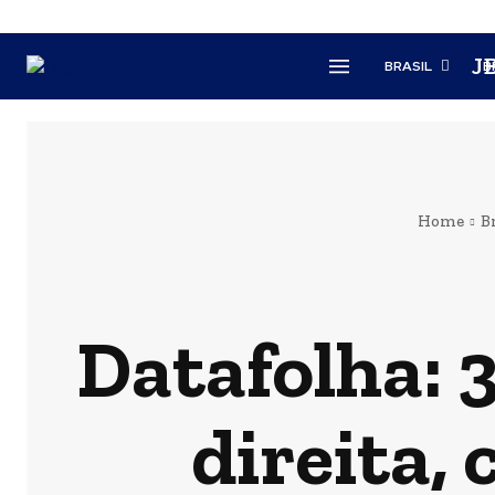
J
BRASIL
B
Home
B
Datafolha: 
direita,