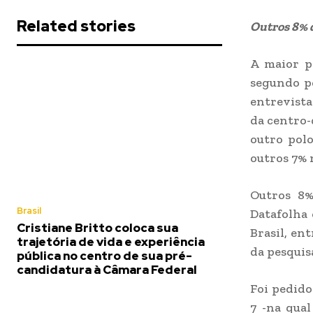
Related stories
Outros 8% 
A maior pa
segundo pe
entrevista
da centro-d
outro polo
outros 7% 
Outros 8%
Brasil
Datafolha 
Cristiane Britto coloca sua
Brasil, en
trajetória de vida e experiência
da pesquis
pública no centro de sua pré-
candidatura à Câmara Federal
Foi pedido
7 -na qua