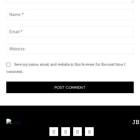
Comment:
Na
Ema
Web
Save my name, email, and website in this browser for the next time I
comment.
J