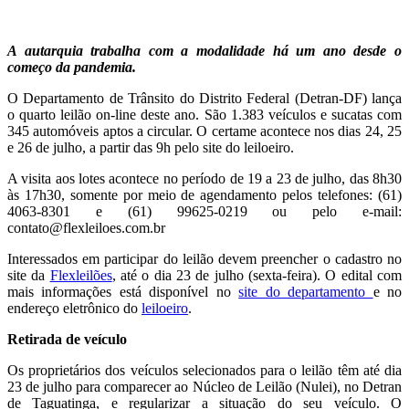
A autarquia trabalha com a modalidade há um ano desde o
começo da pandemia.
O Departamento de Trânsito do Distrito Federal (Detran-DF) lança
o quarto leilão on-line deste ano. São 1.383 veículos e sucatas com
345 automóveis aptos a circular. O certame acontece nos dias 24, 25
e 26 de julho, a partir das 9h pelo site do leiloeiro.
A visita aos lotes acontece no período de 19 a 23 de julho, das 8h30
às 17h30, somente por meio de agendamento pelos telefones: (61)
4063-8301 e (61) 99625-0219 ou pelo e-mail:
contato@flexleiloes.com.br
Interessados em participar do leilão devem preencher o cadastro no
site da
Flexleilões
, até o dia 23 de julho (sexta-feira). O edital com
mais informações está disponível no
site do departamento
e no
endereço eletrônico do
leiloeiro
.
Retirada de veículo
Os proprietários dos veículos selecionados para o leilão têm até dia
23 de julho para comparecer ao Núcleo de Leilão (Nulei), no Detran
de Taguatinga, e regularizar a situação do seu veículo. O