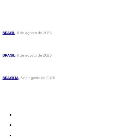
Popular
Moraes nega pedido de Bolsonaro pra passar Dia dos Pais
com os filhos
BRASIL
8 de agosto de 2026
Fornecer o CPF da pessoa desaparecida pode ajudar na
busca
BRASIL
8 de agosto de 2026
Confira a programação cultural e turística do DF para este
fim de semana
BRASÍLIA
8 de agosto de 2026
Sitemap
News
Women
Celebrity