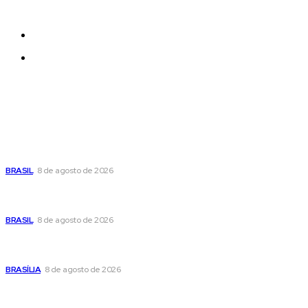
effortlessly with one click.
Quem Somos
Contatos
Últimas postagens
Moraes nega pedido de Bolsonaro pra passar Dia dos Pais
com os filhos
BRASIL
8 de agosto de 2026
Fornecer o CPF da pessoa desaparecida pode ajudar na
busca
BRASIL
8 de agosto de 2026
Confira a programação cultural e turística do DF para este
fim de semana
BRASÍLIA
8 de agosto de 2026