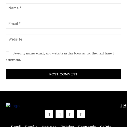
Comment:
Na
Ema
Web
Save my name, email, and website in this browser for the next time I
comment.
J
Brasil
Brasília
Noticias
Política
Economia
Saúde