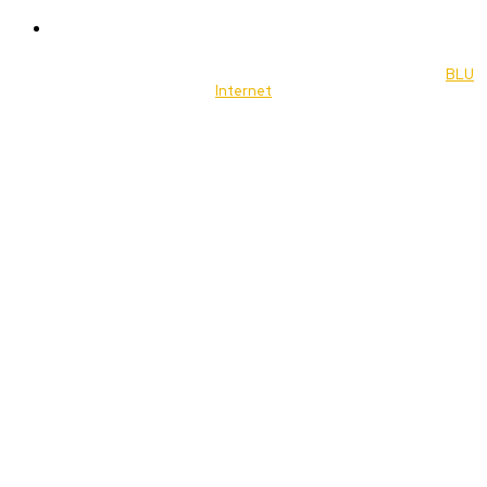
Music
© 2022 Jornal Brasília Notícias Todos os direitos reservados- by
BLU
Internet