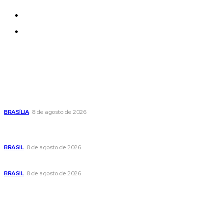
Quem Somos
Contatos
Últimas postagens
Confira a programação cultural e turística do DF para este
fim de semana
BRASÍLIA
8 de agosto de 2026
Em nova reviravolta, Cleitinho anuncia que disputará o
governo de Minas Gerais
BRASIL
8 de agosto de 2026
Seca no DF: hidratação é fundamental durante o período
BRASIL
8 de agosto de 2026
Popular