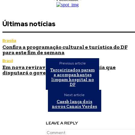
Últimas notícias
Brasília
Confira a programação cultural e turística do DF
para este fim de semana
Brasil
Previous article
Em nova reviravolta, Cleitinho anuncia que
Terceirizados param
disputará o governo de Minas Gerais
e acompanhantes
limpam hospital no
DF
Next article
Caesb lança dois
novos Canais Verdes
LEAVE A REPLY