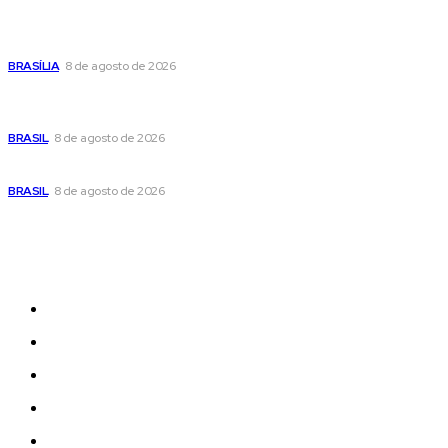
Confira a programação cultural e turística do DF para este
fim de semana
BRASÍLIA
8 de agosto de 2026
Em nova reviravolta, Cleitinho anuncia que disputará o
governo de Minas Gerais
BRASIL
8 de agosto de 2026
Seca no DF: hidratação é fundamental durante o período
BRASIL
8 de agosto de 2026
Sitemap
News
Women
Celebrity
Travel
Food