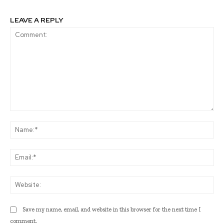
LEAVE A REPLY
Comment:
Na
Ema
Web
Save my name, email, and website in this browser for the next time I
comment.