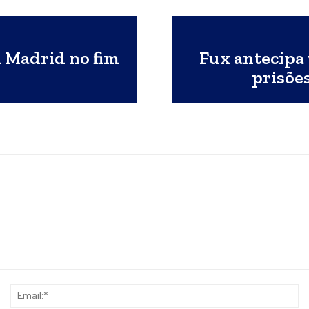
l Madrid no fim
Fux antecipa 
prisõe
Name:*
Em