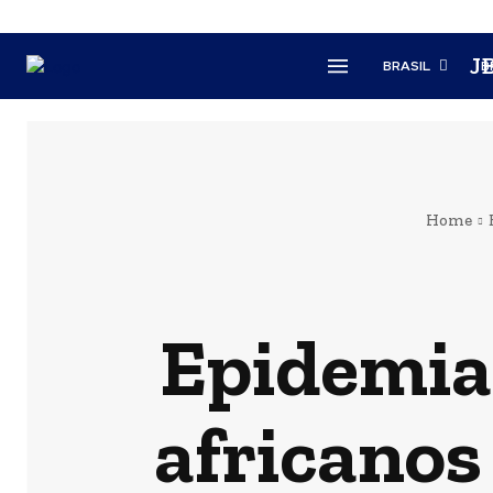
J
BRASIL
B
Home
Epidemia 
africanos