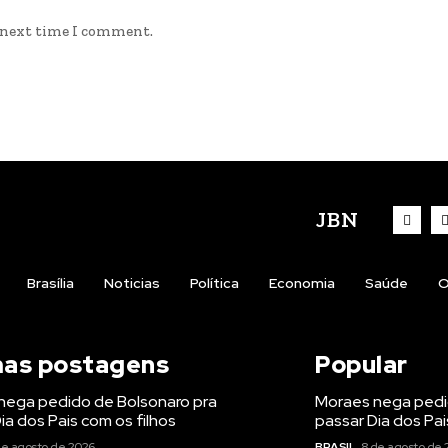
e next time I comment.
JBN
Brasília
Noticias
Política
Economia
Saúde
O
mas postagens
Popular
nega pedido de Bolsonaro pra
Moraes nega pedi
ia dos Pais com os filhos
passar Dia dos Pai
de agosto de 2026
BRASIL
8 de agosto de 