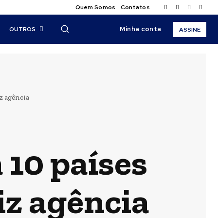
Quem Somos
Contatos
Minha conta
OUTROS
ASSINE
z agência
 10 países
iz agência