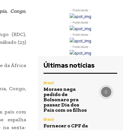
pia, Congo,
- Publicidade -
- Publicidade -
ngo (RDC),
- Publicidade -
sábado (23)
- Publicidade -
Últimas notícias
e da África
Brasil
pia, Congo,
Moraes nega
pedido de
Bolsonaro pra
passar Dia dos
Pais com os filhos
um país com
e espalha
Brasil
Fornecer o CPF da
 na sexta-