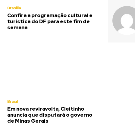
Brasília
Confira a programação cultural e
turística do DF para este fim de
semana
Brasil
Em nova reviravolta, Cleitinho
anuncia que disputará o governo
de Minas Gerais