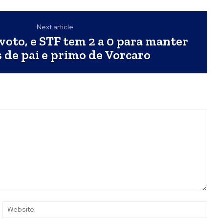
Next article
voto, e STF tem 2 a 0 para manter
s de pai e primo de Vorcaro
ail:*
Web