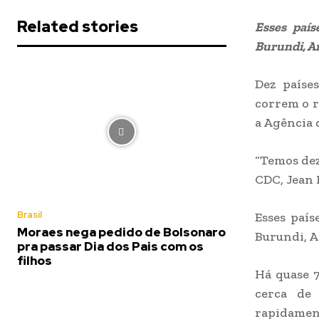
Related stories
Esses país
Burundi, A
Dez paíse
correm o r
a Agência 
“Temos dez
CDC, Jean 
Brasil
Esses país
Moraes nega pedido de Bolsonaro
Burundi, A
pra passar Dia dos Pais com os
filhos
Há quase 7
cerca de
rapidamen