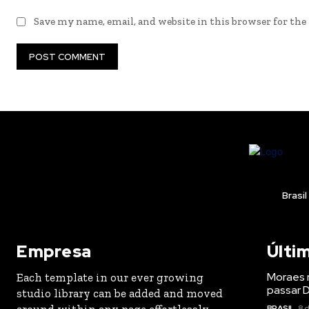
Save my name, email, and website in this browser for th
Brasil
Empresa
Últi
Moraes 
Each template in our ever growing
passar D
studio library can be added and moved
around within any page effortlessly
BRASIL
8 