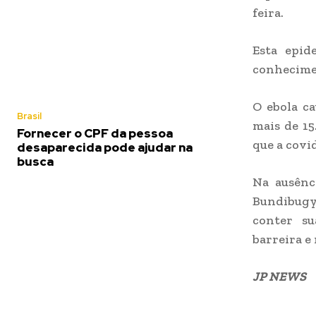
feira.
Esta epid
conhecime
O ebola c
Brasil
mais de 15
Fornecer o CPF da pessoa
que a covi
desaparecida pode ajudar na
busca
Na ausênc
Bundibugyo
conter su
barreira e
JP NEWS