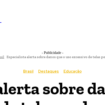
IL
BRASÍLIA
NOTICIAS
POLÍTICA
ECONOMIA
SA
N
- Publicidade -
sil
Especialista alerta sobre danos que o uso excessivo de telas po
Brasil
Destaques
Educação
alerta sobre d