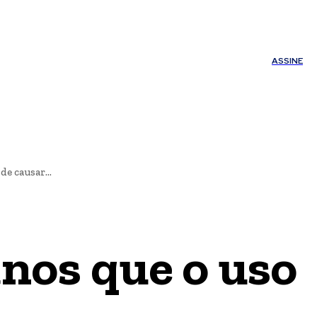
ÚDE
OUTROS
Minha conta
ASSINE
de causar...
anos que o uso