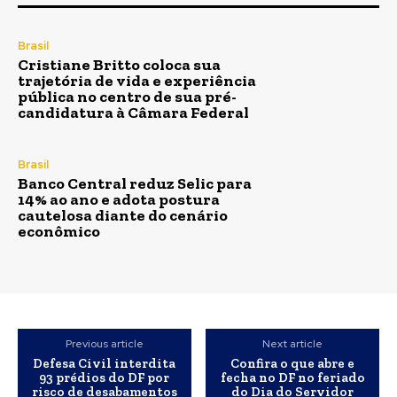
Brasil
Cristiane Britto coloca sua
trajetória de vida e experiência
pública no centro de sua pré-
candidatura à Câmara Federal
Brasil
Banco Central reduz Selic para
14% ao ano e adota postura
cautelosa diante do cenário
econômico
Previous article
Next article
Defesa Civil interdita
Confira o que abre e
93 prédios do DF por
fecha no DF no feriado
risco de desabamentos
do Dia do Servidor