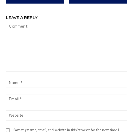
LEAVE A REPLY
Comment:
Na
Ema
Web
Save my name, email, and website in this browser for the next time I