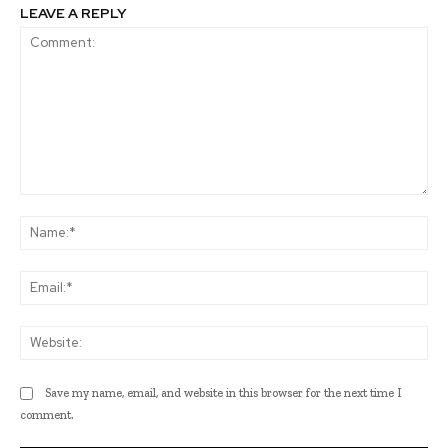
LEAVE A REPLY
Comment:
Na
Ema
Web
Save my name, email, and website in this browser for the next time I
comment.