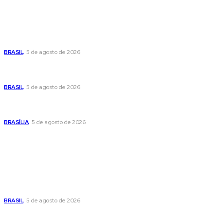
Últimas postagens
Cristiane Britto coloca sua trajetória de vida e experiência
pública no centro de sua pré-candidatura à Câmara Federal
BRASIL
5 de agosto de 2026
Banco Central reduz Selic para 14% ao ano e adota postura
cautelosa diante do cenário econômico
BRASIL
5 de agosto de 2026
Praça do Relógio, em Taguatinga, receberá unidade móvel
de doação de sangue nesta quinta-feira
BRASÍLIA
5 de agosto de 2026
Popular
Cristiane Britto coloca sua trajetória de vida e experiência
pública no centro de sua pré-candidatura à Câmara Federal
BRASIL
5 de agosto de 2026
Banco Central reduz Selic para 14% ao ano e adota postura