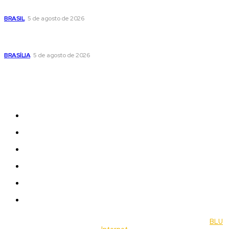
cautelosa diante do cenário econômico
BRASIL
5 de agosto de 2026
Praça do Relógio, em Taguatinga, receberá unidade móvel
de doação de sangue nesta quinta-feira
BRASÍLIA
5 de agosto de 2026
Sitemap
News
Women
Celebrity
Travel
Food
Music
© 2022 Jornal Brasília Notícias Todos os direitos reservados- by
BLU