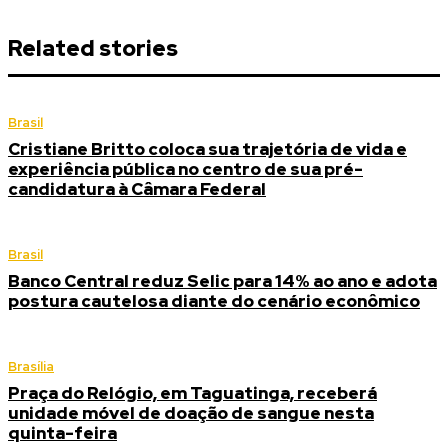
Related stories
Brasil
Cristiane Britto coloca sua trajetória de vida e
experiência pública no centro de sua pré-
candidatura à Câmara Federal
Brasil
Banco Central reduz Selic para 14% ao ano e adota
postura cautelosa diante do cenário econômico
Brasília
Praça do Relógio, em Taguatinga, receberá
unidade móvel de doação de sangue nesta
quinta-feira