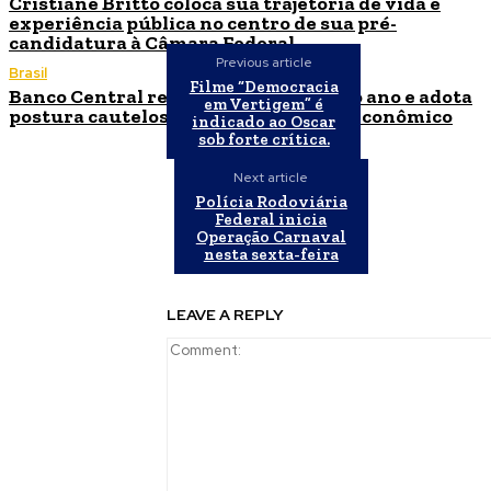
Cristiane Britto coloca sua trajetória de vida e
experiência pública no centro de sua pré-
candidatura à Câmara Federal
Previous article
Brasil
Filme “Democracia
Banco Central reduz Selic para 14% ao ano e adota
em Vertigem” é
postura cautelosa diante do cenário econômico
indicado ao Oscar
sob forte crítica.
Next article
Polícia Rodoviária
Federal inicia
Operação Carnaval
nesta sexta-feira
LEAVE A REPLY