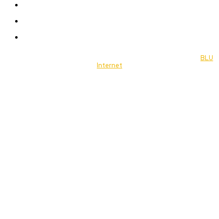
Travel
Food
Music
© 2022 Jornal Brasília Notícias Todos os direitos reservados- by
BLU
Internet