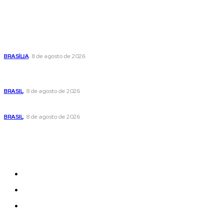
Popular
Confira a programação cultural e turística do DF para este
fim de semana
BRASÍLIA
8 de agosto de 2026
Em nova reviravolta, Cleitinho anuncia que disputará o
governo de Minas Gerais
BRASIL
8 de agosto de 2026
Seca no DF: hidratação é fundamental durante o período
BRASIL
8 de agosto de 2026
Sitemap
News
Women
Celebrity