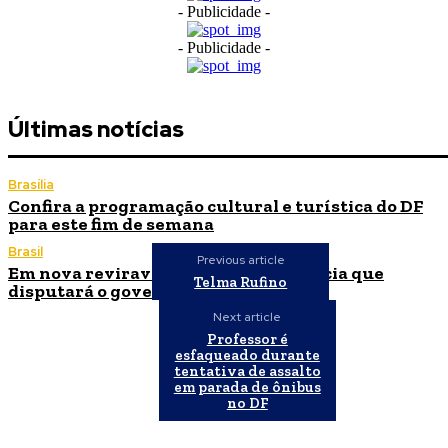
- Publicidade -
- Publicidade -
Últimas notícias
Brasília
Confira a programação cultural e turística do DF
para este fim de semana
Brasil
Previous article
Em nova reviravolta, Cleitinho anuncia que
Telma Rufino
disputará o governo de Minas Gerais
Next article
Professor é
esfaqueado durante
tentativa de assalto
em parada de ônibus
no DF