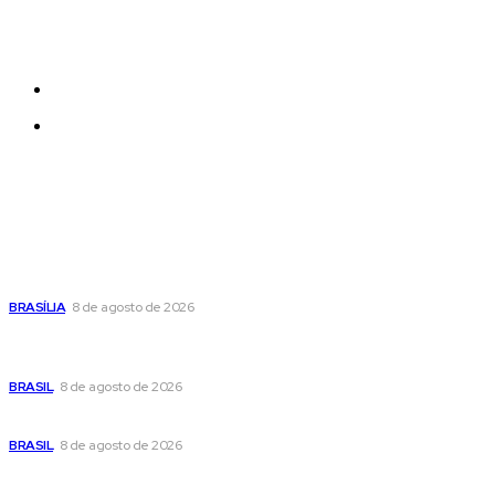
be added and moved around within any page
effortlessly with one click.
Quem Somos
Contatos
Últimas postagens
Confira a programação cultural e turística do DF para este
fim de semana
BRASÍLIA
8 de agosto de 2026
Em nova reviravolta, Cleitinho anuncia que disputará o
governo de Minas Gerais
BRASIL
8 de agosto de 2026
Seca no DF: hidratação é fundamental durante o período
BRASIL
8 de agosto de 2026