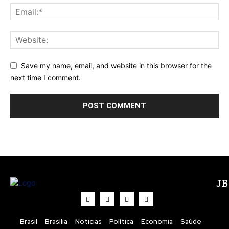
Save my name, email, and website in this browser for the
next time I comment.
J
Brasil
Brasília
Noticias
Política
Economia
Saúde