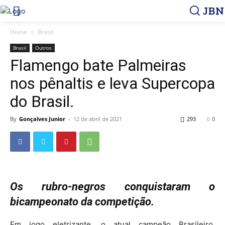
JBN
Home
Brasil
Brasil
Outros
Flamengo bate Palmeiras
nos pênaltis e leva Supercopa
do Brasil.
By
Gonçalves Junior
-
12 de abril de 2021
293
0
Os rubro-negros conquistaram o
bicampeonato da competição.
Em jogo eletrizante, o atual campeão Brasileiro,