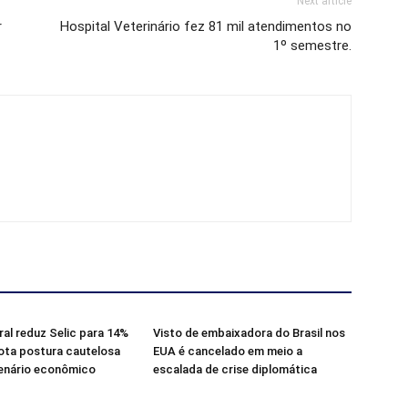
Next article
r
Hospital Veterinário fez 81 mil atendimentos no
1º semestre.
al reduz Selic para 14%
Visto de embaixadora do Brasil nos
ota postura cautelosa
EUA é cancelado em meio a
cenário econômico
escalada de crise diplomática