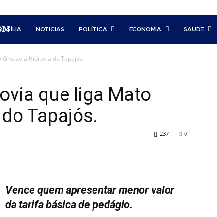
BN
RASÍLIA
NOTICIAS
POLÍTICA
ECONOMIA
SAÚDE
o Grosso à Hidrovia do Tapajós.
dovia que liga Mato
 do Tapajós.
237
0
Vence quem apresentar menor valor
da tarifa básica de pedágio.