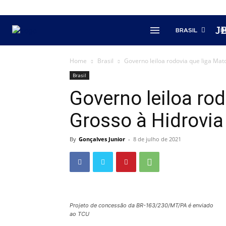
J
BRASIL
B
Home
Brasil
Governo leiloa rodovia que liga Mat
Brasil
Governo leiloa ro
Grosso à Hidrovia
By
Gonçalves Junior
-
8 de julho de 2021
Projeto de concessão da BR-163/230/MT/PA é enviado
ao TCU