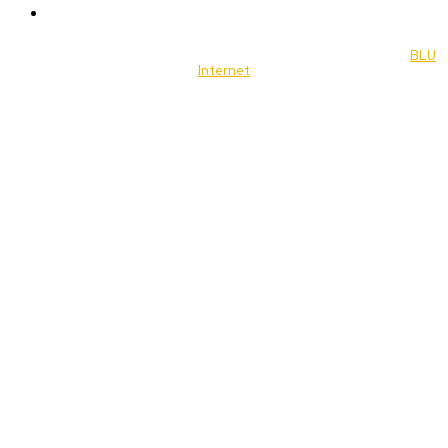
Music
© 2022 Jornal Brasília Notícias Todos os direitos reservados- by
BLU
Internet