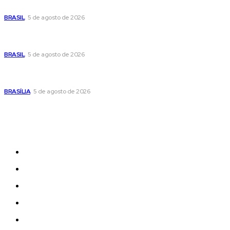
pública no centro de sua pré-candidatura à Câmara Federal
BRASIL
5 de agosto de 2026
Banco Central reduz Selic para 14% ao ano e adota postura
cautelosa diante do cenário econômico
BRASIL
5 de agosto de 2026
Praça do Relógio, em Taguatinga, receberá unidade móvel
de doação de sangue nesta quinta-feira
BRASÍLIA
5 de agosto de 2026
Sitemap
News
Women
Celebrity
Travel
Food