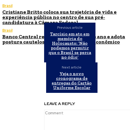
Brasil
Cristiane Britto coloca sua trajetória de vida e
experiência pública no centro de sua pré-
candidatura à Câmara Federal
Previous article
Brasil
Tarcísio em ato em
Banco Central reduz Selic para 14% ao ano e adota
memória do
postura cautelosa diante do cenário econômico
Holocausto: ‘Não
podemos permitir
que o Brasil se perca
no ódio’
Next article
Veja o novo
cronograma de
entregas do Cartão
Uniforme Escolar
LEAVE A REPLY