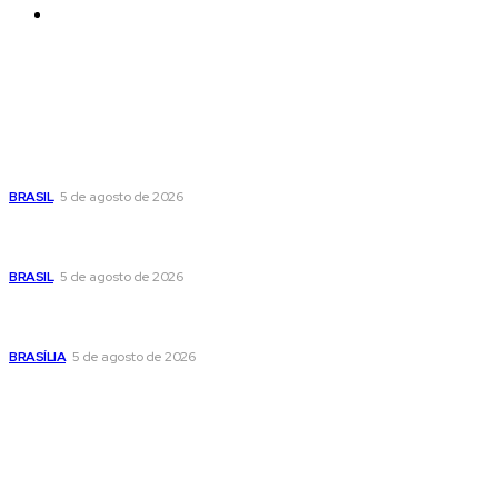
Contatos
Últimas postagens
Cristiane Britto coloca sua trajetória de vida e experiência
pública no centro de sua pré-candidatura à Câmara Federal
BRASIL
5 de agosto de 2026
Banco Central reduz Selic para 14% ao ano e adota postura
cautelosa diante do cenário econômico
BRASIL
5 de agosto de 2026
Praça do Relógio, em Taguatinga, receberá unidade móvel
de doação de sangue nesta quinta-feira
BRASÍLIA
5 de agosto de 2026
Popular
Cristiane Britto coloca sua trajetória de vida e experiência