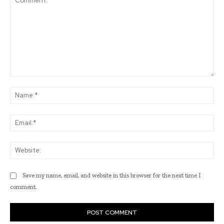
Comment:
Na
Ema
Web
Save my name, email, and website in this browser for the next time I
comment.