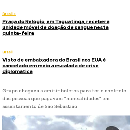
Brasília
Praça do Relógio, em Taguatinga, receberá
unidade móvel de doação de sangue nesta
quinta-feira
Brasil
Visto de embaixadora do Brasil nos EUA é
cancelado em meio a escalada de crise
diplomática
Grupo chegava a emitir boletos para ter o controle
das pessoas que pagavam “mensalidades” em
assentamento de São Sebastião