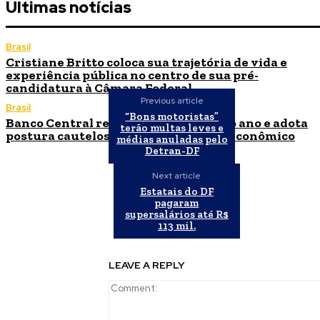
Últimas notícias
Brasil
Cristiane Britto coloca sua trajetória de vida e
experiência pública no centro de sua pré-
candidatura à Câmara Federal
Previous article
Brasil
“Bons motoristas”
Banco Central reduz Selic para 14% ao ano e adota
terão multas leves e
postura cautelosa diante do cenário econômico
médias anuladas pelo
Detran-DF
Next article
Estatais do DF
pagaram
supersalários até R$
113 mil.
LEAVE A REPLY