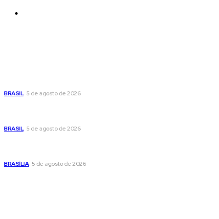
Contatos
Últimas postagens
Cristiane Britto coloca sua trajetória de vida e experiência
pública no centro de sua pré-candidatura à Câmara Federal
BRASIL
5 de agosto de 2026
Banco Central reduz Selic para 14% ao ano e adota postura
cautelosa diante do cenário econômico
BRASIL
5 de agosto de 2026
Praça do Relógio, em Taguatinga, receberá unidade móvel
de doação de sangue nesta quinta-feira
BRASÍLIA
5 de agosto de 2026
Popular