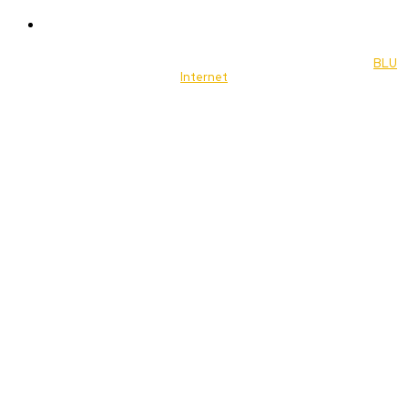
Music
© 2022 Jornal Brasília Notícias Todos os direitos reservados- by
BLU
Internet