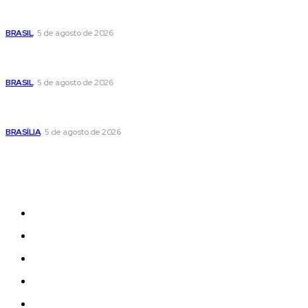
Cristiane Britto coloca sua trajetória de vida e experiência
pública no centro de sua pré-candidatura à Câmara Federal
BRASIL
5 de agosto de 2026
Banco Central reduz Selic para 14% ao ano e adota postura
cautelosa diante do cenário econômico
BRASIL
5 de agosto de 2026
Praça do Relógio, em Taguatinga, receberá unidade móvel
de doação de sangue nesta quinta-feira
BRASÍLIA
5 de agosto de 2026
Sitemap
News
Women
Celebrity
Travel
Food