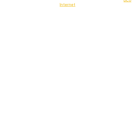
© 2022 Jornal Brasília Notícias Todos os direitos reservados- by
BLU
Internet