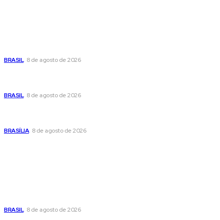
Últimas postagens
Moraes nega pedido de Bolsonaro pra passar Dia dos Pais
com os filhos
BRASIL
8 de agosto de 2026
Fornecer o CPF da pessoa desaparecida pode ajudar na
busca
BRASIL
8 de agosto de 2026
Confira a programação cultural e turística do DF para este
fim de semana
BRASÍLIA
8 de agosto de 2026
Popular
Moraes nega pedido de Bolsonaro pra passar Dia dos Pais
com os filhos
BRASIL
8 de agosto de 2026