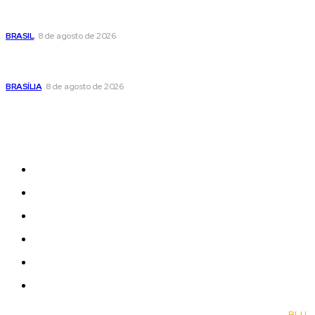
Fornecer o CPF da pessoa desaparecida pode ajudar na
busca
BRASIL
8 de agosto de 2026
Confira a programação cultural e turística do DF para este
fim de semana
BRASÍLIA
8 de agosto de 2026
Sitemap
News
Women
Celebrity
Travel
Food
Music