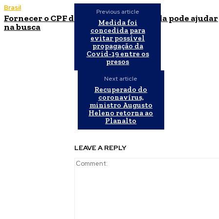
Brasil
Previous article
Fornecer o CPF da pessoa desaparecida pode ajudar
Medida foi
na busca
concedida para
evitar possível
propagação da
Covid-19 entre os
presos
Next article
Recuperado do
coronavírus,
ministro Augusto
Heleno retorna ao
Planalto
LEAVE A REPLY